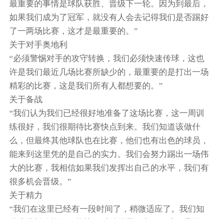
最重要的事情是球队获胜、晋级下一轮。因为到最后，
如果我们成为了冠军，就没有人会去记得我们是否踢好
了一两场比赛，这才是最重要的。”
关于对手奥地利
“必须警惕对手的攻守转换，我们必须快速传球，这也
许是我们最近几场比赛所缺少的，最重要的是打出一场
精彩的比赛，这是我们所有人都想要的。”
关于备战
“我们认为我们已经很好地准备了这场比赛，这一周训
练很好，我们很期待比赛快点到来。我们知道该做什
么，但最终其他球队也在比赛，他们也有出色的球员，
能来到这里凭的是自己的实力。我们会努力踢出一场伟
大的比赛，我相信如果我们发挥出自己的水平，我们有
很多机会晋级。”
关于精力
“我们在这里已经有一段时间了，稍微适应了。我们知