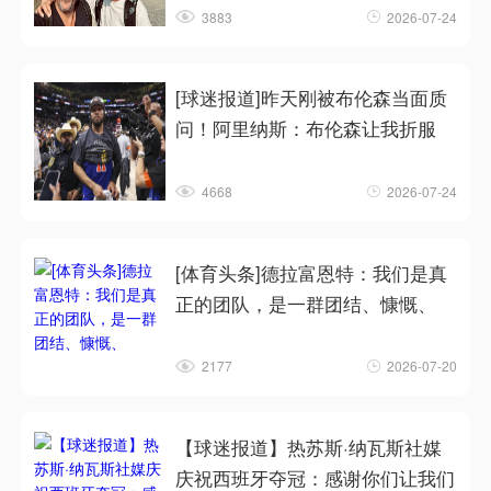
3883
2026-07-24
[球迷报道]昨天刚被布伦森当面质
问！阿里纳斯：布伦森让我折服
4668
2026-07-24
[体育头条]德拉富恩特：我们是真
正的团队，是一群团结、慷慨、
2177
2026-07-20
【球迷报道】热苏斯·纳瓦斯社媒
庆祝西班牙夺冠：感谢你们让我们