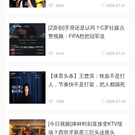
3854
2026-07-21
[Z原创]手滑还是认同？C罗社媒点
赞视频：FIFA想把冠军送
1419
2026-07-21
【体育头条】王楚淇：铁血不是打
人，节奏快不是打架，把人都踢死
1288
2026-07-20
[今日视频]捧杯时刻直接变KTV现
场？西班牙新星三巨头这摇头