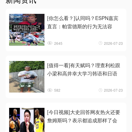
[你怎么看？]认同吗？ESPN嘉宾
直言：帕雷德斯的行为无法容
2645
2026-07-23
[值得一看]有天赋吗？理查利松跟
小梁和高井幸大学习韩语和日语
582
2026-07-23
[今日视频]大史回答网友热火还要
詹姆斯吗？表示都追成那样了会