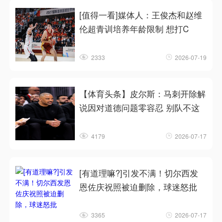
[值得一看]媒体人：王俊杰和赵维
伦超青训培养年龄限制 想打C
2333
2026-07-19
【体育头条】皮尔斯：马刺开除解
说因对道德问题零容忍 别队不这
4179
2026-07-17
[有道理嘛?]引发不满！切尔西发
恩佐庆祝照被迫删除，球迷怒批
3365
2026-07-17