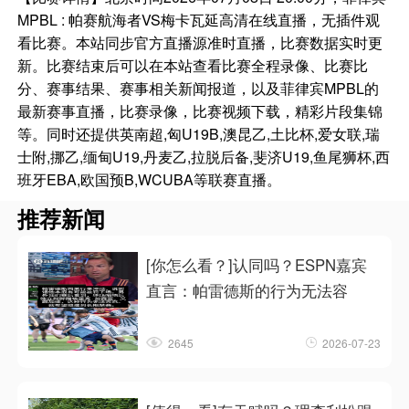
MPBL : 帕赛航海者VS梅卡瓦延高清在线直播，无插件观
看比赛。本站同步官方直播源准时直播，比赛数据实时更
新。比赛结束后可以在本站查看比赛全程录像、比赛比
分、赛事结果、赛事相关新闻报道，以及菲律宾MPBL的
最新赛事直播，比赛录像，比赛视频下载，精彩片段集锦
等。同时还提供英南超,匈U19B,澳昆乙,土比杯,爱女联,瑞
士附,挪乙,缅甸U19,丹麦乙,拉脱后备,斐济U19,鱼尾狮杯,西
班牙EBA,欧国预B,WCUBA等联赛直播。
推荐新闻
[你怎么看？]认同吗？ESPN嘉宾
直言：帕雷德斯的行为无法容
2645
2026-07-23