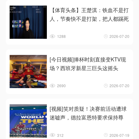
【体育头条】王楚淇：铁血不是打
人，节奏快不是打架，把人都踢死
1288
2026-07-20
[今日视频]捧杯时刻直接变KTV现
场？西班牙新星三巨头这摇头
2690
2026-07-20
[视频]笑对质疑！决赛前活动遭球
迷嘘声，德拉富恩特要求保持尊
312
2026-07-19