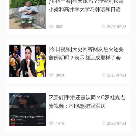
[值得一看]有天赋吗？理查利松跟
小梁和高井幸大学习韩语和日语
582
2026-07-23
[今日视频]大史回答网友热火还要
詹姆斯吗？表示都追成那样了会
3854
2026-07-21
[Z原创]手滑还是认同？C罗社媒点
赞视频：FIFA想把冠军送
1419
2026-07-21