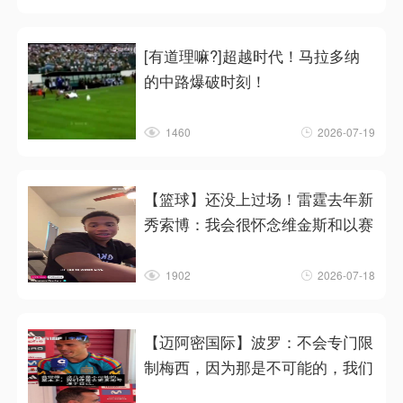
[有道理嘛?]超越时代！马拉多纳
的中路爆破时刻！
1460
2026-07-19
【篮球】还没上过场！雷霆去年新
秀索博：我会很怀念维金斯和以赛
1902
2026-07-18
【迈阿密国际】波罗：不会专门限
制梅西，因为那是不可能的，我们