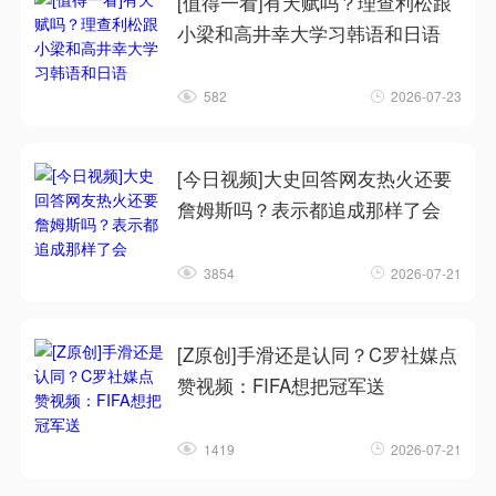
[值得一看]有天赋吗？理查利松跟
小梁和高井幸大学习韩语和日语
582
2026-07-23
[今日视频]大史回答网友热火还要
詹姆斯吗？表示都追成那样了会
3854
2026-07-21
[Z原创]手滑还是认同？C罗社媒点
赞视频：FIFA想把冠军送
1419
2026-07-21