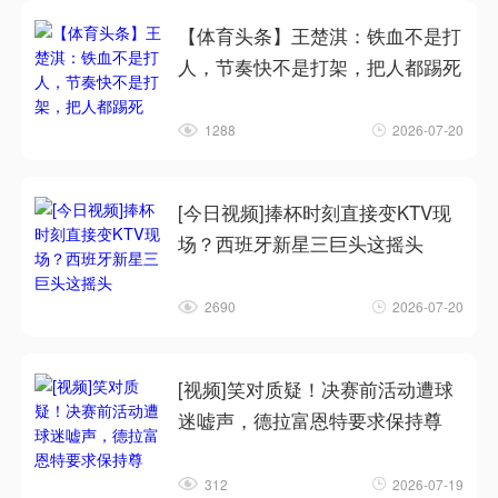
【体育头条】王楚淇：铁血不是打
人，节奏快不是打架，把人都踢死
1288
2026-07-20
[今日视频]捧杯时刻直接变KTV现
场？西班牙新星三巨头这摇头
2690
2026-07-20
[视频]笑对质疑！决赛前活动遭球
迷嘘声，德拉富恩特要求保持尊
312
2026-07-19