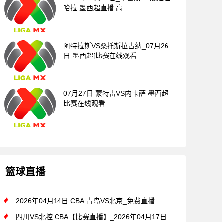
哈拉 墨西超直播 高
阿特拉斯VS桑托斯拉古纳_07月26
日 墨西超[比赛在线观看
07月27日 蒙特雷VS内卡萨 墨西超
比赛在线观看
篮球直播
2026年04月14日 CBA:青岛VS北京_免费直播
四川VS北控 CBA【比赛直播】_2026年04月17日