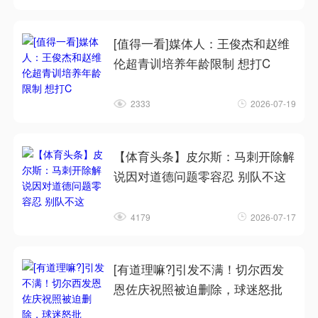
[值得一看]媒体人：王俊杰和赵维
伦超青训培养年龄限制 想打C
2333
2026-07-19
【体育头条】皮尔斯：马刺开除解
说因对道德问题零容忍 别队不这
4179
2026-07-17
[有道理嘛?]引发不满！切尔西发
恩佐庆祝照被迫删除，球迷怒批