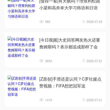
[值得一看]有天赋吗？理查利松跟
小梁和高井幸大学习韩语和日语
582
2026-07-23
[今日视频]大史回答网友热火还要
詹姆斯吗？表示都追成那样了会
3854
2026-07-21
[Z原创]手滑还是认同？C罗社媒点
赞视频：FIFA想把冠军送
1419
2026-07-21