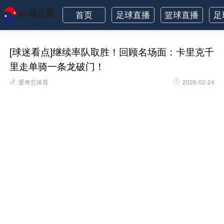
首页
足球直播
篮球直播
足
[球迷看点]继续率队取胜！回顾名场面：卡里克千
里走单骑一条龙破门！
爱奇艺体育
2026-02-24