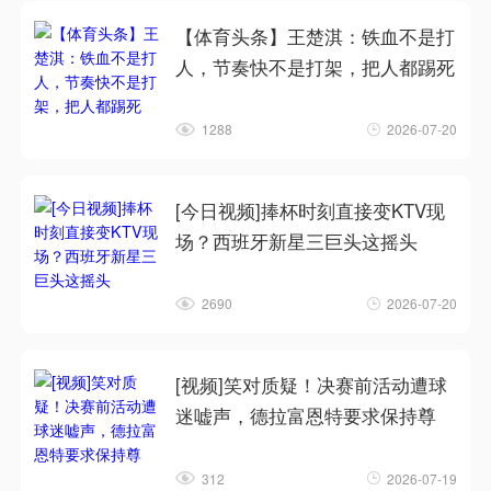
【体育头条】王楚淇：铁血不是打
人，节奏快不是打架，把人都踢死
1288
2026-07-20
[今日视频]捧杯时刻直接变KTV现
场？西班牙新星三巨头这摇头
2690
2026-07-20
[视频]笑对质疑！决赛前活动遭球
迷嘘声，德拉富恩特要求保持尊
312
2026-07-19