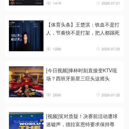
1419
2026-07-21
【体育头条】王楚淇：铁血不是打
人，节奏快不是打架，把人都踢死
1288
2026-07-20
[今日视频]捧杯时刻直接变KTV现
场？西班牙新星三巨头这摇头
2690
2026-07-20
[视频]笑对质疑！决赛前活动遭球
迷嘘声，德拉富恩特要求保持尊