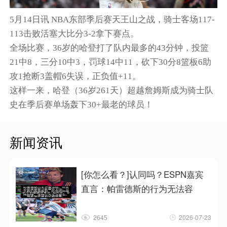
5月14日讯
NBA东部季后赛天王山之战，骑士客场117-
113击败活塞大比分3-2拿下赛点。
全场比赛，36岁的哈登打了队内最多的43分钟，投篮
21中8，三分10中3，罚球14中11，砍下30分8篮板6助
攻1抢断3盖帽6失误，正负值+11。
这样一来，哈登（36岁261天）超越詹姆斯成为骑士队
史在季后赛单场轰下30+最老的球员！
新闻资讯
[你怎么看？]认同吗？ESPN嘉宾
直言：帕雷德斯的行为无法容
2645
2026-07-23