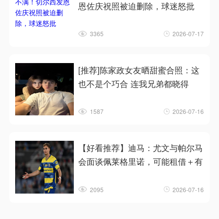
恩佐庆祝照被迫删除，球迷怒批
3365
2026-07-17
[推荐]陈家政女友晒甜蜜合照：这
也不是个巧合 连我兄弟都晓得
1587
2026-07-16
【好看推荐】迪马：尤文与帕尔马
会面谈佩莱格里诺，可能租借＋有
2095
2026-07-16