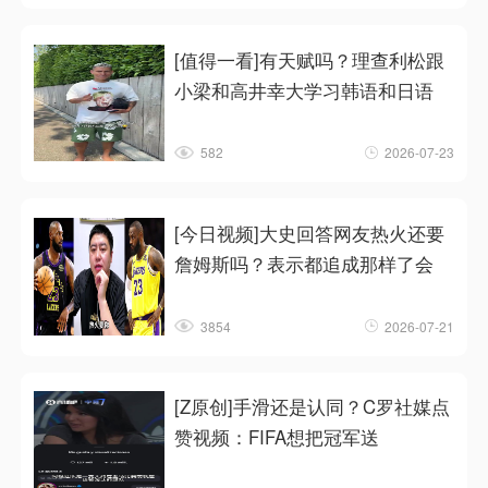
[值得一看]有天赋吗？理查利松跟
小梁和高井幸大学习韩语和日语
582
2026-07-23
[今日视频]大史回答网友热火还要
詹姆斯吗？表示都追成那样了会
3854
2026-07-21
[Z原创]手滑还是认同？C罗社媒点
赞视频：FIFA想把冠军送