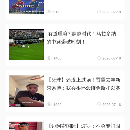
312
2026-07-19
[有道理嘛?]超越时代！马拉多纳
的中路爆破时刻！
1460
2026-07-19
【篮球】还没上过场！雷霆去年新
秀索博：我会很怀念维金斯和以赛
1902
2026-07-18
【迈阿密国际】波罗：不会专门限