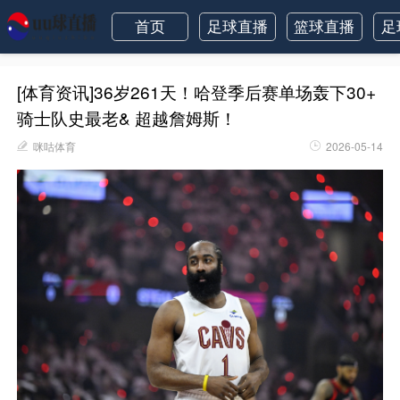
首页
足球直播
篮球直播
足
[体育资讯]36岁261天！哈登季后赛单场轰下30+
骑士队史最老& 超越詹姆斯！
咪咕体育
2026-05-14