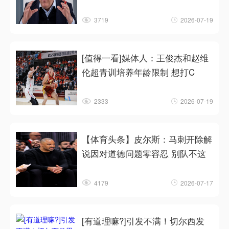
3719
2026-07-19
[值得一看]媒体人：王俊杰和赵维
伦超青训培养年龄限制 想打C
2333
2026-07-19
【体育头条】皮尔斯：马刺开除解
说因对道德问题零容忍 别队不这
4179
2026-07-17
[有道理嘛?]引发不满！切尔西发