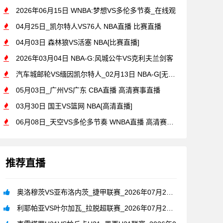
2026年06月15日 WNBA:梦想VS多伦多节奏_在线观
04月25日_凯尔特人VS76人 NBA直播 比赛直播
04月03日 森林狼VS活塞 NBA[比赛直播]
2026年03月04日 NBA-G:风城公牛VS克利夫兰剑客
汽车城邮轮VS缅因凯尔特人_02月13日 NBA-G[无插件
05月03日_广州VS广东 CBA直播 高清赛事直播
03月30日 国王VS篮网 NBA[高清直播]
06月08日_天空VS多伦多节奏 WNBA直播 高清赛事直播
推荐直播
奥洛穆茨VS亚布洛内茨_捷甲联赛_2026年07月26日
利耶帕亚VS叶尔加瓦_拉脱超联赛_2026年07月26日