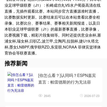
业足球甲级联赛（J1） : 长崎成功丸VS水户蜀葵高清在线
直播，无插件观看比赛。本站同步官方直播源准时直播，
比赛数据实时更新。比赛结束后可以在本站查看比赛全程
录像、比赛比分、赛事结果、赛事相关新闻报道，以及日
本职业足球甲级联赛（J1）的最新赛事直播，比赛录像，
比赛视频下载，精彩片段集锦等。同时还提供意业余杯,塞
浦女杯,瑞女杯,日职乙,波兰甲,立陶丙,拉脱杯,捷U19,塔北
杯,墨女LNBPF,俄学联RZD,东亚联,NCRAA 菲律宾篮球体
育协会等联赛直播。
推荐新闻
[你怎么看？]认同吗？ESPN嘉宾
直言：帕雷德斯的行为无法容
2645
2026-07-23