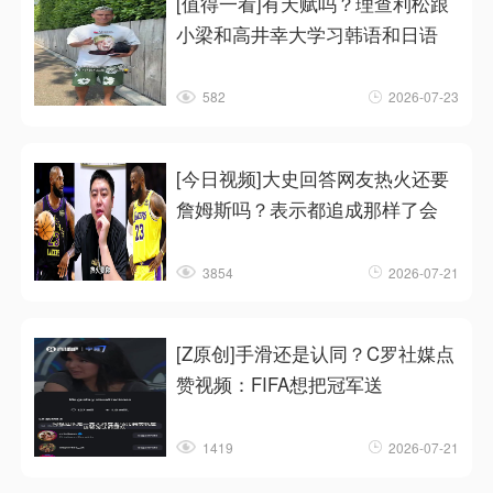
[值得一看]有天赋吗？理查利松跟
小梁和高井幸大学习韩语和日语
582
2026-07-23
[今日视频]大史回答网友热火还要
詹姆斯吗？表示都追成那样了会
3854
2026-07-21
[Z原创]手滑还是认同？C罗社媒点
赞视频：FIFA想把冠军送
1419
2026-07-21