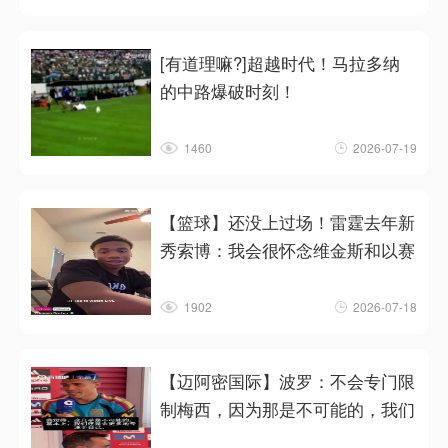
[有道理嘛?]超越时代！马拉多纳
的中路爆破时刻！
1460
2026-07-19
【篮球】还没上过场！雷霆去年新
秀索博：我会很怀念维金斯和以赛
1902
2026-07-18
【迈阿密国际】波罗：不会专门限
制梅西，因为那是不可能的，我们