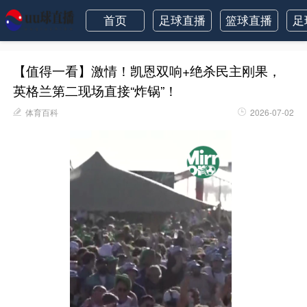
首页
足球直播
篮球直播
足
【值得一看】激情！凯恩双响+绝杀民主刚果，
英格兰第二现场直接“炸锅”！
体育百科
2026-07-02