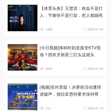
【体育头条】王楚淇：铁血不是打
人，节奏快不是打架，把人都踢死
1288
2026-07-20
[今日视频]捧杯时刻直接变KTV现
场？西班牙新星三巨头这摇头
2690
2026-07-20
[视频]笑对质疑！决赛前活动遭球
迷嘘声，德拉富恩特要求保持尊
312
2026-07-19