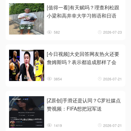
[值得一看]有天赋吗？理查利松跟
小梁和高井幸大学习韩语和日语
582
2026-07-23
[今日视频]大史回答网友热火还要
詹姆斯吗？表示都追成那样了会
3854
2026-07-21
[Z原创]手滑还是认同？C罗社媒点
赞视频：FIFA想把冠军送
1419
2026-07-21