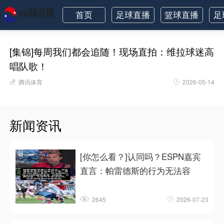
首页
足球直播
篮球直播
足
[集锦]每周我们都会追随！现场直拍：维拉球迷高
唱队歌！
腾讯体育
2026-05-14
新闻资讯
[你怎么看？]认同吗？ESPN嘉宾
直言：帕雷德斯的行为无法容
2645
2026-07-23