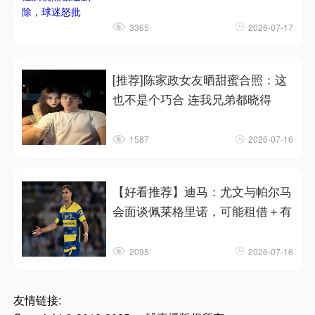
3365
2026-07-17
[推荐]陈家政女友晒甜蜜合照：这
也不是个巧合 连我兄弟都晓得
1587
2026-07-16
【好看推荐】迪马：尤文与帕尔马
会面谈佩莱格里诺，可能租借＋有
2095
2026-07-16
友情链接: