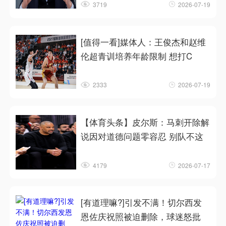
3719
2026-07-19
[值得一看]媒体人：王俊杰和赵维
伦超青训培养年龄限制 想打C
2333
2026-07-19
【体育头条】皮尔斯：马刺开除解
说因对道德问题零容忍 别队不这
4179
2026-07-17
[有道理嘛?]引发不满！切尔西发
恩佐庆祝照被迫删除，球迷怒批