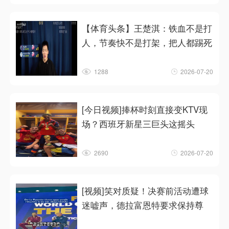
【体育头条】王楚淇：铁血不是打
人，节奏快不是打架，把人都踢死
1288
2026-07-20
[今日视频]捧杯时刻直接变KTV现
场？西班牙新星三巨头这摇头
2690
2026-07-20
[视频]笑对质疑！决赛前活动遭球
迷嘘声，德拉富恩特要求保持尊