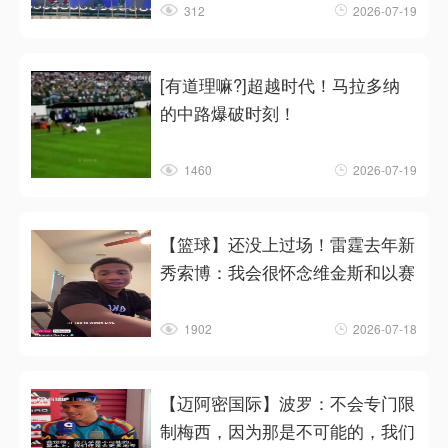
312
2026-07-19
[有道理嘛?]超越时代！马拉多纳
的中路爆破时刻！
1460
2026-07-19
【篮球】还没上过场！雷霆去年新
秀索博：我会很怀念维金斯和以赛
1902
2026-07-18
【迈阿密国际】波罗：不会专门限
制梅西，因为那是不可能的，我们