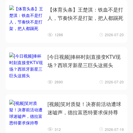
【体育头条】王楚淇：铁血不是打
人，节奏快不是打架，把人都踢死
1288
2026-07-20
[今日视频]捧杯时刻直接变KTV现
场？西班牙新星三巨头这摇头
2690
2026-07-20
[视频]笑对质疑！决赛前活动遭球
迷嘘声，德拉富恩特要求保持尊
312
2026-07-19