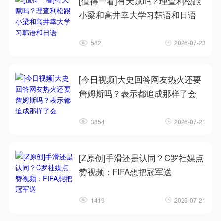
[值得一看]有天赋吗？理查利松跟
小梁和高井幸大学习韩语和日语
582
2026-07-23
[今日视频]大史回答网友热火还要
詹姆斯吗？表示都追成那样了会
3854
2026-07-21
[Z原创]手滑还是认同？C罗社媒点
赞视频：FIFA想把冠军送
1419
2026-07-21