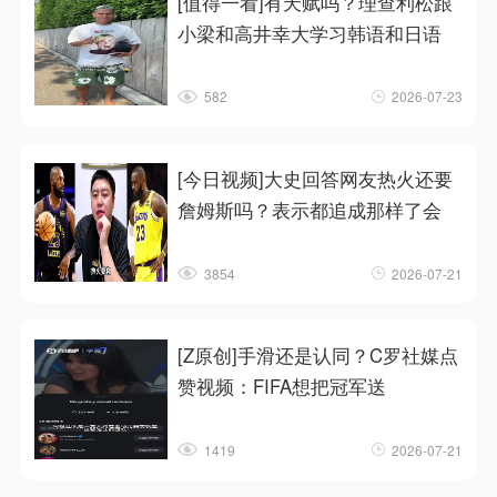
[值得一看]有天赋吗？理查利松跟
小梁和高井幸大学习韩语和日语
582
2026-07-23
[今日视频]大史回答网友热火还要
詹姆斯吗？表示都追成那样了会
3854
2026-07-21
[Z原创]手滑还是认同？C罗社媒点
赞视频：FIFA想把冠军送
1419
2026-07-21