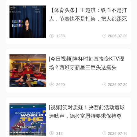
【体育头条】王楚淇：铁血不是打
人，节奏快不是打架，把人都踢死
1288
2026-07-20
[今日视频]捧杯时刻直接变KTV现
场？西班牙新星三巨头这摇头
2690
2026-07-20
[视频]笑对质疑！决赛前活动遭球
迷嘘声，德拉富恩特要求保持尊
312
2026-07-19