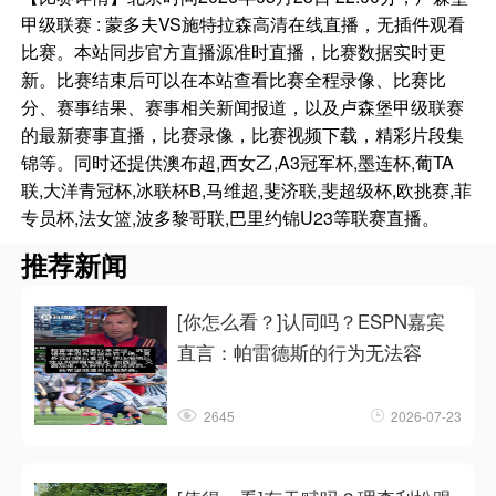
甲级联赛 : 蒙多夫VS施特拉森高清在线直播，无插件观看
比赛。本站同步官方直播源准时直播，比赛数据实时更
新。比赛结束后可以在本站查看比赛全程录像、比赛比
分、赛事结果、赛事相关新闻报道，以及卢森堡甲级联赛
的最新赛事直播，比赛录像，比赛视频下载，精彩片段集
锦等。同时还提供澳布超,西女乙,A3冠军杯,墨连杯,葡TA
联,大洋青冠杯,冰联杯B,马维超,斐济联,斐超级杯,欧挑赛,菲
专员杯,法女篮,波多黎哥联,巴里约锦U23等联赛直播。
推荐新闻
[你怎么看？]认同吗？ESPN嘉宾
直言：帕雷德斯的行为无法容
2645
2026-07-23