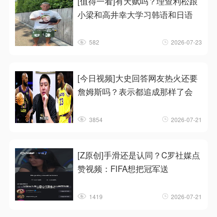
[值得一看]有天赋吗？理查利松跟
小梁和高井幸大学习韩语和日语
582
2026-07-23
[今日视频]大史回答网友热火还要
詹姆斯吗？表示都追成那样了会
3854
2026-07-21
[Z原创]手滑还是认同？C罗社媒点
赞视频：FIFA想把冠军送
1419
2026-07-21