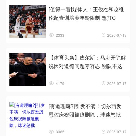
[值得一看]媒体人：王俊杰和赵维
伦超青训培养年龄限制 想打C
2333
2026-07-19
【体育头条】皮尔斯：马刺开除解
说因对道德问题零容忍 别队不这
4179
2026-07-17
[有道理嘛?]引发不满！切尔西发
恩佐庆祝照被迫删除，球迷怒批
3365
2026-07-17