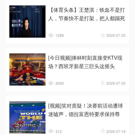
【体育头条】王楚淇：铁血不是打
人，节奏快不是打架，把人都踢死
1288
2026-07-20
[今日视频]捧杯时刻直接变KTV现
场？西班牙新星三巨头这摇头
2690
2026-07-20
[视频]笑对质疑！决赛前活动遭球
迷嘘声，德拉富恩特要求保持尊
312
2026-07-19