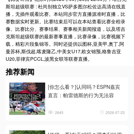
斯坦超级联赛 : 杜尚别独立VS萨多图尔松佐达高清在线直
播，无插件观看比赛。本站同步官方直播源准时直播，比
赛数据实时更新。比赛结束后可以在本站查看比赛全程录
像、比赛比分、赛事结果、赛事相关新闻报道，以及塔吉
克斯坦超级联赛的最新赛事直播，比赛录像，比赛视频下
载，精彩片段集锦等。同时还提供以图杯,亚美甲,奥丁,阿
曼苏杯,斯伐超,喀麦隆乙,中美女U17,欧女锦预,格鲁吉亚
U20,菲律宾PCCL,波黑女联等联赛直播。
推荐新闻
[你怎么看？]认同吗？ESPN嘉宾
直言：帕雷德斯的行为无法容
2645
2026-07-23