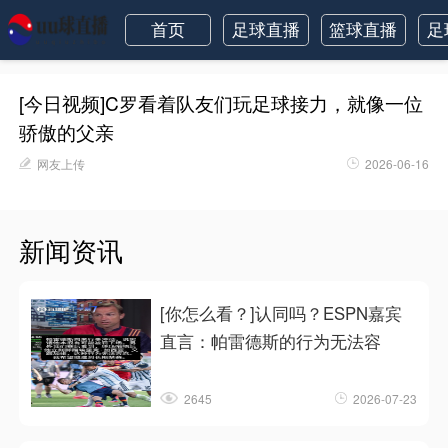
首页
足球直播
篮球直播
足
[今日视频]C罗看着队友们玩足球接力，就像一位
骄傲的父亲
网友上传
2026-06-16
新闻资讯
[你怎么看？]认同吗？ESPN嘉宾
直言：帕雷德斯的行为无法容
2645
2026-07-23