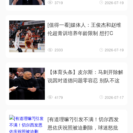
3719
2026-07-19
[值得一看]媒体人：王俊杰和赵维
伦超青训培养年龄限制 想打C
2333
2026-07-19
【体育头条】皮尔斯：马刺开除解
说因对道德问题零容忍 别队不这
4179
2026-07-17
[有道理嘛?]引发不满！切尔西发
恩佐庆祝照被迫删除，球迷怒批