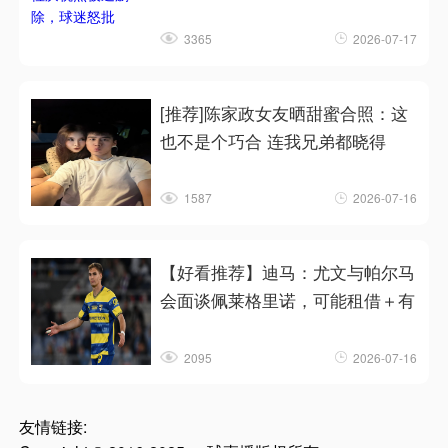
3365
2026-07-17
[推荐]陈家政女友晒甜蜜合照：这
也不是个巧合 连我兄弟都晓得
1587
2026-07-16
【好看推荐】迪马：尤文与帕尔马
会面谈佩莱格里诺，可能租借＋有
2095
2026-07-16
友情链接: