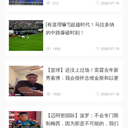
312
2026-07-19
[有道理嘛?]超越时代！马拉多纳
的中路爆破时刻！
1460
2026-07-19
【篮球】还没上过场！雷霆去年新
秀索博：我会很怀念维金斯和以赛
1902
2026-07-18
【迈阿密国际】波罗：不会专门限
制梅西，因为那是不可能的，我们