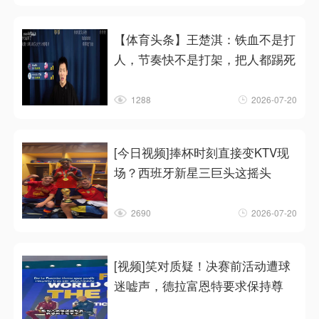
【体育头条】王楚淇：铁血不是打
人，节奏快不是打架，把人都踢死
1288
2026-07-20
[今日视频]捧杯时刻直接变KTV现
场？西班牙新星三巨头这摇头
2690
2026-07-20
[视频]笑对质疑！决赛前活动遭球
迷嘘声，德拉富恩特要求保持尊