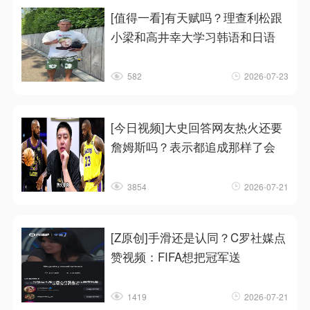
[值得一看]有天赋吗？理查利松跟
小梁和高井幸大学习韩语和日语
582
2026-07-23
[今日视频]大史回答网友热火还要
詹姆斯吗？表示都追成那样了会
3854
2026-07-21
[Z原创]手滑还是认同？C罗社媒点
赞视频：FIFA想把冠军送
1419
2026-07-21