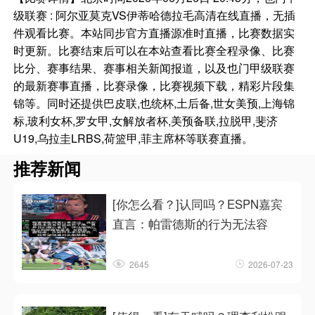
级联赛 : 阿尔亚莫克VS伊蒂哈德拉毛高清在线直播，无插
件观看比赛。本站同步官方直播源准时直播，比赛数据实
时更新。比赛结束后可以在本站查看比赛全程录像、比赛
比分、赛事结果、赛事相关新闻报道，以及也门甲级联赛
的最新赛事直播，比赛录像，比赛视频下载，精彩片段集
锦等。同时还提供巴皮联,也统杯,土后备,世女美预,上海锦
标,玻利女杯,罗女甲,女解放者杯,美预备联,拉脱甲,斐济
U19,乌拉圭LRBS,荷篮甲,菲主席杯等联赛直播。
推荐新闻
[你怎么看？]认同吗？ESPN嘉宾
直言：帕雷德斯的行为无法容
2645
2026-07-23