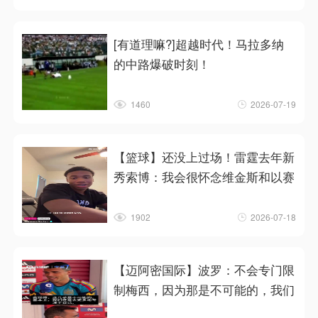
[有道理嘛?]超越时代！马拉多纳
的中路爆破时刻！
1460
2026-07-19
【篮球】还没上过场！雷霆去年新
秀索博：我会很怀念维金斯和以赛
1902
2026-07-18
【迈阿密国际】波罗：不会专门限
制梅西，因为那是不可能的，我们