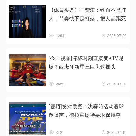
【体育头条】王楚淇：铁血不是打
人，节奏快不是打架，把人都踢死
1288
2026-07-20
[今日视频]捧杯时刻直接变KTV现
场？西班牙新星三巨头这摇头
2689
2026-07-20
[视频]笑对质疑！决赛前活动遭球
迷嘘声，德拉富恩特要求保持尊
312
2026-07-19