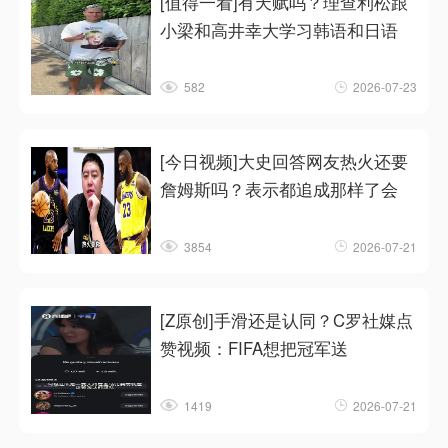
[值得一看]有天赋吗？理查利松跟
小梁和高井幸大学习韩语和日语
582
2026-07-23
[今日视频]大史回答网友热火还要
詹姆斯吗？表示都追成那样了会
3854
2026-07-21
[Z原创]手滑还是认同？C罗社媒点
赞视频：FIFA想把冠军送
1419
2026-07-21