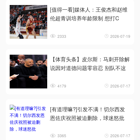
[值得一看]媒体人：王俊杰和赵维
伦超青训培养年龄限制 想打C
2333
2026-07-19
【体育头条】皮尔斯：马刺开除解
说因对道德问题零容忍 别队不这
4179
2026-07-17
[有道理嘛?]引发不满！切尔西发
恩佐庆祝照被迫删除，球迷怒批
3365
2026-07-17