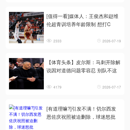
[值得一看]媒体人：王俊杰和赵维
伦超青训培养年龄限制 想打C
2333
2026-07-19
【体育头条】皮尔斯：马刺开除解
说因对道德问题零容忍 别队不这
4179
2026-07-17
[有道理嘛?]引发不满！切尔西发
恩佐庆祝照被迫删除，球迷怒批