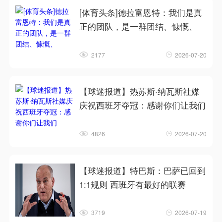
[体育头条]德拉富恩特：我们是真
正的团队，是一群团结、慷慨、
2177
2026-07-20
【球迷报道】热苏斯·纳瓦斯社媒
庆祝西班牙夺冠：感谢你们让我们
4826
2026-07-20
【球迷报道】特巴斯：巴萨已回到
1:1规则 西班牙有最好的联赛
3719
2026-07-19