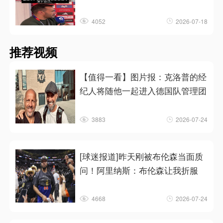
4052
2026-07-18
推荐视频
【值得一看】图片报：克洛普的经
纪人将随他一起进入德国队管理团
3883
2026-07-24
[球迷报道]昨天刚被布伦森当面质
问！阿里纳斯：布伦森让我折服
4668
2026-07-24