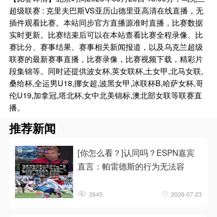
超级联赛 : 克里夫巴斯VS亚历山德里亚高清在线直播，无
插件观看比赛。本站同步官方直播源准时直播，比赛数据
实时更新。比赛结束后可以在本站查看比赛全程录像、比
赛比分、赛事结果、赛事相关新闻报道，以及乌克兰超级
联赛的最新赛事直播，比赛录像，比赛视频下载，精彩片
段集锦等。同时还提供波女杯,英女联杯,土女甲,北马女联,
桑给杯,全运男U18,挪女超,波黑女甲,冰联杯B,哈萨女杯,哥
伦U19,加拿冠,塔北杯,女中北美锦标,澳北部女联等联赛直
播。
推荐新闻
[你怎么看？]认同吗？ESPN嘉宾
直言：帕雷德斯的行为无法容
2645
2026-07-23