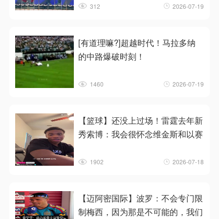
312
2026-07-19
[有道理嘛?]超越时代！马拉多纳
的中路爆破时刻！
1460
2026-07-19
【篮球】还没上过场！雷霆去年新
秀索博：我会很怀念维金斯和以赛
1902
2026-07-18
【迈阿密国际】波罗：不会专门限
制梅西，因为那是不可能的，我们