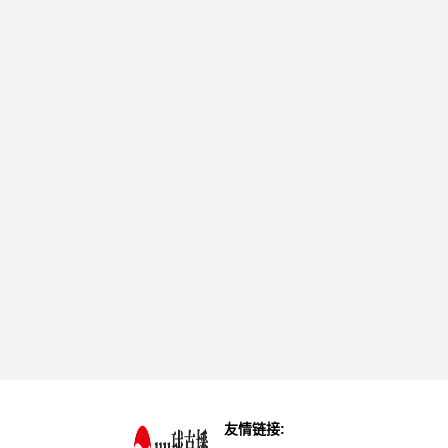
友情链接: