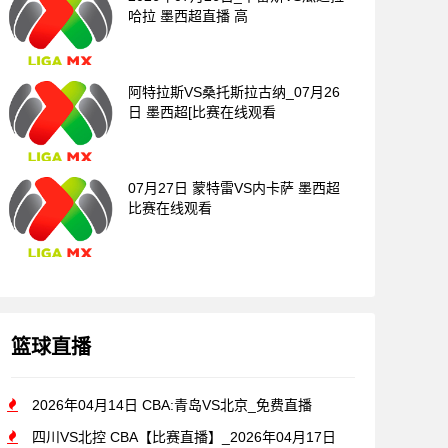
哈拉 墨西超直播 高
阿特拉斯VS桑托斯拉古纳_07月26
日 墨西超[比赛在线观看
07月27日 蒙特雷VS内卡萨 墨西超
比赛在线观看
篮球直播
2026年04月14日 CBA:青岛VS北京_免费直播
四川VS北控 CBA【比赛直播】_2026年04月17日