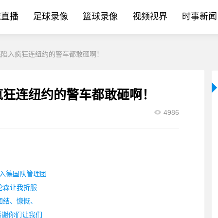
球直播
足球录像
篮球录像
视频视界
时事新闻
彻底陷入疯狂连纽约的警车都敢砸啊！
疯狂连纽约的警车都敢砸啊！
4986
入德国队管理团
伦森让我折服
团结、慷慨、
感谢你们让我们