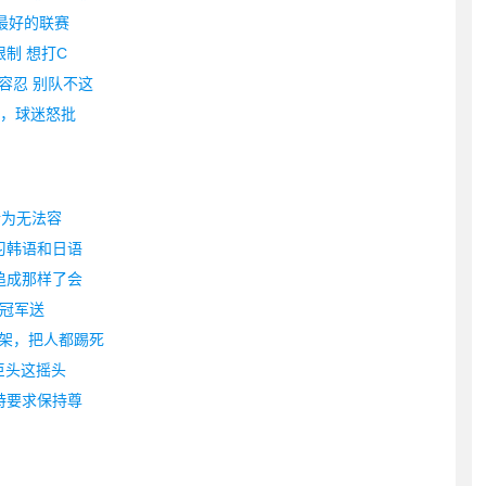
最好的联赛
制 想打C
容忍 别队不这
除，球迷怒批
行为无法容
习韩语和日语
追成那样了会
把冠军送
架，把人都踢死
巨头这摇头
特要求保持尊