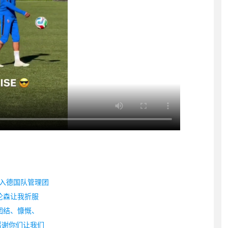
入德国队管理团
伦森让我折服
团结、慷慨、
感谢你们让我们