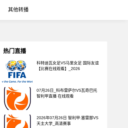
其他转播
热门直播
科特迪瓦女足VS马里女足 国际友谊
【比赛在线观看】_2026
07月26日_科布雷萨尔VS瓦奇巴托
智利甲直播 在线观看
2026年07月26日 智利甲:塞雷那VS
天主大学_高清赛事