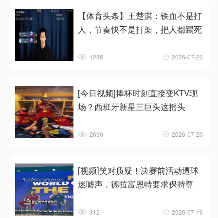
【体育头条】王楚淇：铁血不是打
人，节奏快不是打架，把人都踢死
1288
2026-07-20
[今日视频]捧杯时刻直接变KTV现
场？西班牙新星三巨头这摇头
2690
2026-07-20
[视频]笑对质疑！决赛前活动遭球
迷嘘声，德拉富恩特要求保持尊
312
2026-07-19