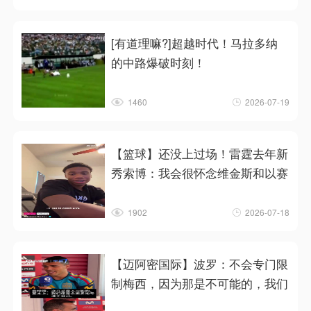
[有道理嘛?]超越时代！马拉多纳
的中路爆破时刻！
1460
2026-07-19
【篮球】还没上过场！雷霆去年新
秀索博：我会很怀念维金斯和以赛
1902
2026-07-18
【迈阿密国际】波罗：不会专门限
制梅西，因为那是不可能的，我们