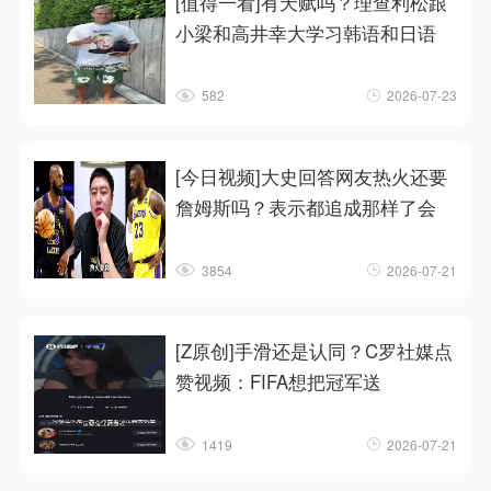
[值得一看]有天赋吗？理查利松跟
小梁和高井幸大学习韩语和日语
582
2026-07-23
[今日视频]大史回答网友热火还要
詹姆斯吗？表示都追成那样了会
3854
2026-07-21
[Z原创]手滑还是认同？C罗社媒点
赞视频：FIFA想把冠军送
1419
2026-07-21