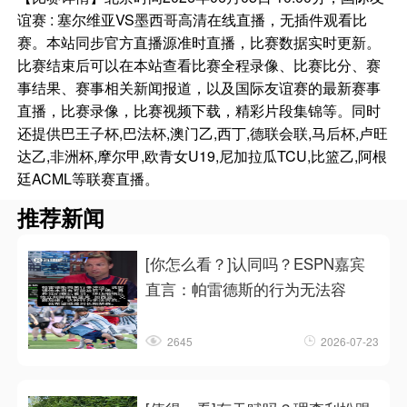
谊赛 : 塞尔维亚VS墨西哥高清在线直播，无插件观看比
赛。本站同步官方直播源准时直播，比赛数据实时更新。
比赛结束后可以在本站查看比赛全程录像、比赛比分、赛
事结果、赛事相关新闻报道，以及国际友谊赛的最新赛事
直播，比赛录像，比赛视频下载，精彩片段集锦等。同时
还提供巴王子杯,巴法杯,澳门乙,西丁,德联会联,马后杯,卢旺
达乙,非洲杯,摩尔甲,欧青女U19,尼加拉瓜TCU,比篮乙,阿根
廷ACML等联赛直播。
推荐新闻
[你怎么看？]认同吗？ESPN嘉宾
直言：帕雷德斯的行为无法容
2645
2026-07-23