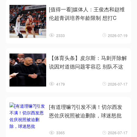
[值得一看]媒体人：王俊杰和赵维
伦超青训培养年龄限制 想打C
2333
2026-07-19
【体育头条】皮尔斯：马刺开除解
说因对道德问题零容忍 别队不这
4179
2026-07-17
[有道理嘛?]引发不满！切尔西发
恩佐庆祝照被迫删除，球迷怒批
3365
2026-07-17