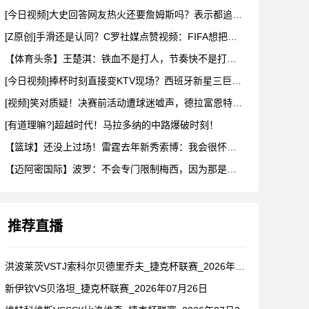
[今日视频]大史回答网友热火还要詹姆斯吗？表示都追成那样了会
[Z原创]手滑还是认同？C罗社媒点赞视频：FIFA想把冠军送
【体育头条】王楚淇：铁血不是打人，节奏快不是打架，把人都踢死
[今日视频]捧杯时刻直接变KTV现场？西班牙新星三巨头这摇头
[视频]笑对质疑！决赛前活动遭球迷嘘声，德拉富恩特要求保持尊
[有道理嘛?]超越时代！马拉多纳的中路爆破时刻！
【篮球】还没上过场！雷霆去年新秀索博：我会很怀念维金斯和以赛
【迈阿密国际】波罗：不会专门限制梅西，因为那是不可能的，我们
推荐直播
洪波莱茨VSTJ索科尔贝德里乔夫_捷克杯联赛_2026年07
新伊钦VS贝洛坦_捷克杯联赛_2026年07月26日