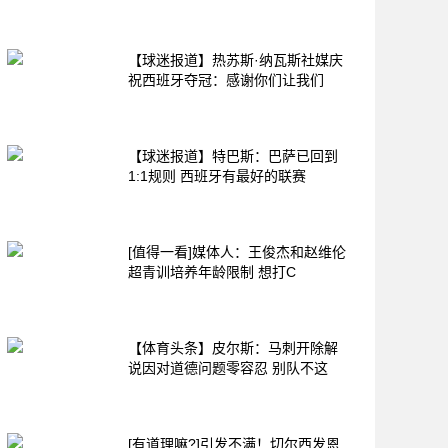
【球迷报道】热苏斯·纳瓦斯社媒庆
祝西班牙夺冠：感谢你们让我们
【球迷报道】特巴斯：巴萨已回到
1:1规则 西班牙有最好的联赛
[值得一看]媒体人：王俊杰和赵维伦
超青训培养年龄限制 想打C
【体育头条】皮尔斯：马刺开除解
说因对道德问题零容忍 别队不这
[有道理嘛?]引发不满！切尔西发恩