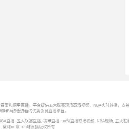
五大赛事和德甲直播。平台提供五大联赛现场高清视频、NBA实时转播，支
和NBA综合追看的优质免费直播平台。
u球直播, NBA直播, 五大联赛直播, 德甲直播, uu球直播现场视频, NBA现场, 五大
, 篮球uu球 -uu球直播版权所有