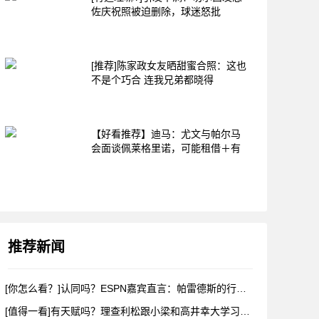
佐庆祝照被迫删除，球迷怒批
[推荐]陈家政女友晒甜蜜合照：这也
不是个巧合 连我兄弟都晓得
【好看推荐】迪马：尤文与帕尔马
会面谈佩莱格里诺，可能租借＋有
推荐新闻
[你怎么看？]认同吗？ESPN嘉宾直言：帕雷德斯的行为无法容
[值得一看]有天赋吗？理查利松跟小梁和高井幸大学习韩语和日语