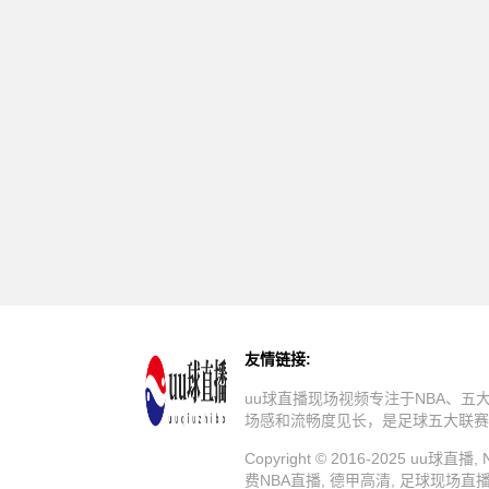
友情链接:
uu球直播现场视频专注于NBA、
场感和流畅度见长，是足球五大联赛
Copyright © 2016-2025 u
费NBA直播, 德甲高清, 足球现场直播