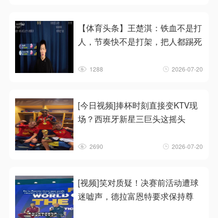
【体育头条】王楚淇：铁血不是打
人，节奏快不是打架，把人都踢死
1288
2026-07-20
[今日视频]捧杯时刻直接变KTV现
场？西班牙新星三巨头这摇头
2690
2026-07-20
[视频]笑对质疑！决赛前活动遭球
迷嘘声，德拉富恩特要求保持尊