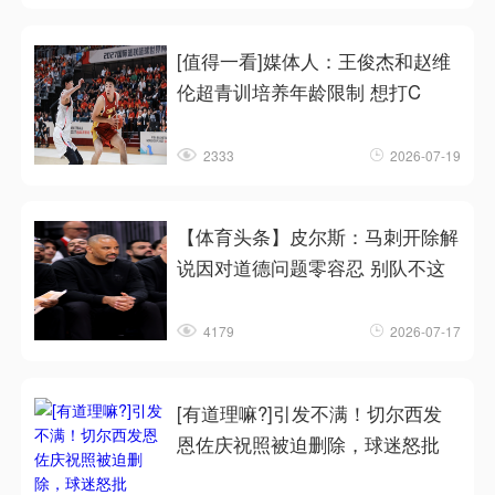
[值得一看]媒体人：王俊杰和赵维
伦超青训培养年龄限制 想打C
2333
2026-07-19
【体育头条】皮尔斯：马刺开除解
说因对道德问题零容忍 别队不这
4179
2026-07-17
[有道理嘛?]引发不满！切尔西发
恩佐庆祝照被迫删除，球迷怒批