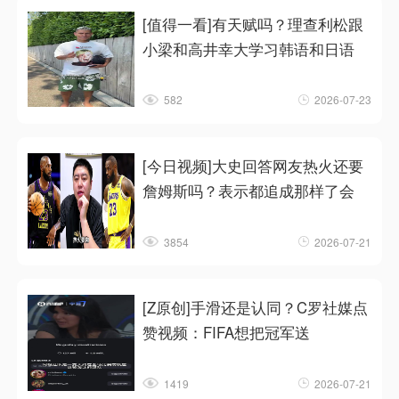
[值得一看]有天赋吗？理查利松跟
小梁和高井幸大学习韩语和日语
582
2026-07-23
[今日视频]大史回答网友热火还要
詹姆斯吗？表示都追成那样了会
3854
2026-07-21
[Z原创]手滑还是认同？C罗社媒点
赞视频：FIFA想把冠军送
1419
2026-07-21