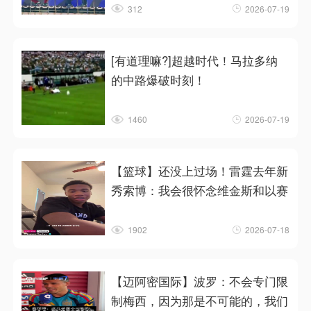
312
2026-07-19
[有道理嘛?]超越时代！马拉多纳
的中路爆破时刻！
1460
2026-07-19
【篮球】还没上过场！雷霆去年新
秀索博：我会很怀念维金斯和以赛
1902
2026-07-18
【迈阿密国际】波罗：不会专门限
制梅西，因为那是不可能的，我们