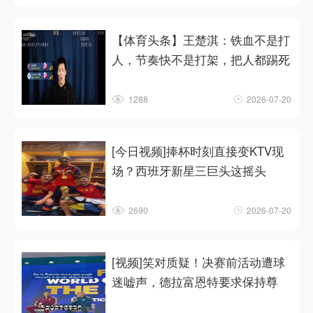
【体育头条】王楚淇：铁血不是打
人，节奏快不是打架，把人都踢死
1288
2026-07-20
[今日视频]捧杯时刻直接变KTV现
场？西班牙新星三巨头这摇头
2690
2026-07-20
[视频]笑对质疑！决赛前活动遭球
迷嘘声，德拉富恩特要求保持尊