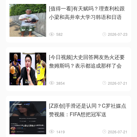
[值得一看]有天赋吗？理查利松跟
小梁和高井幸大学习韩语和日语
582
2026-07-23
[今日视频]大史回答网友热火还要
詹姆斯吗？表示都追成那样了会
3854
2026-07-21
[Z原创]手滑还是认同？C罗社媒点
赞视频：FIFA想把冠军送
1419
2026-07-21