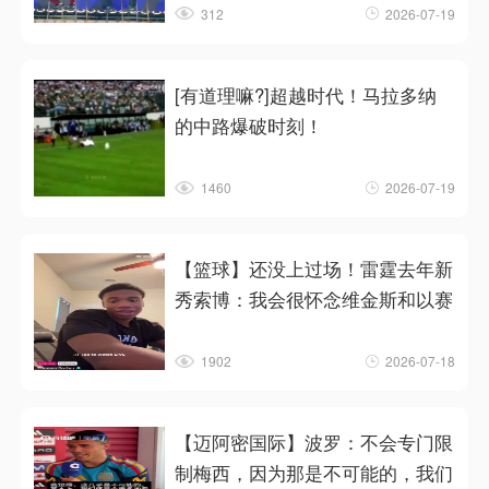
312
2026-07-19
[有道理嘛?]超越时代！马拉多纳
的中路爆破时刻！
1460
2026-07-19
【篮球】还没上过场！雷霆去年新
秀索博：我会很怀念维金斯和以赛
1902
2026-07-18
【迈阿密国际】波罗：不会专门限
制梅西，因为那是不可能的，我们