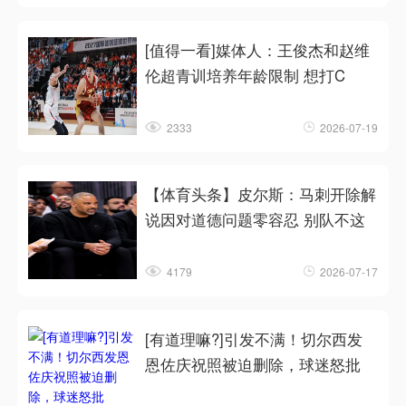
[值得一看]媒体人：王俊杰和赵维
伦超青训培养年龄限制 想打C
2333
2026-07-19
【体育头条】皮尔斯：马刺开除解
说因对道德问题零容忍 别队不这
4179
2026-07-17
[有道理嘛?]引发不满！切尔西发
恩佐庆祝照被迫删除，球迷怒批