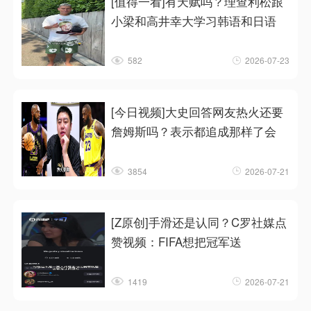
[值得一看]有天赋吗？理查利松跟
小梁和高井幸大学习韩语和日语
582
2026-07-23
[今日视频]大史回答网友热火还要
詹姆斯吗？表示都追成那样了会
3854
2026-07-21
[Z原创]手滑还是认同？C罗社媒点
赞视频：FIFA想把冠军送
1419
2026-07-21