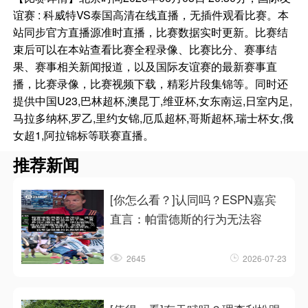
谊赛 : 科威特VS泰国高清在线直播，无插件观看比赛。本
站同步官方直播源准时直播，比赛数据实时更新。比赛结
束后可以在本站查看比赛全程录像、比赛比分、赛事结
果、赛事相关新闻报道，以及国际友谊赛的最新赛事直
播，比赛录像，比赛视频下载，精彩片段集锦等。同时还
提供中国U23,巴林超杯,澳昆丁,维亚杯,女东南运,日室内足,
马拉多纳杯,罗乙,里约女锦,厄瓜超杯,哥斯超杯,瑞士杯女,俄
女超1,阿拉锦标等联赛直播。
推荐新闻
[你怎么看？]认同吗？ESPN嘉宾
直言：帕雷德斯的行为无法容
2645
2026-07-23