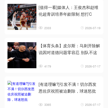
[值得一看]媒体人：王俊杰和赵维
伦超青训培养年龄限制 想打C
2333
2026-07-19
【体育头条】皮尔斯：马刺开除解
说因对道德问题零容忍 别队不这
4179
2026-07-17
[有道理嘛?]引发不满！切尔西发
恩佐庆祝照被迫删除，球迷怒批
3365
2026-07-17