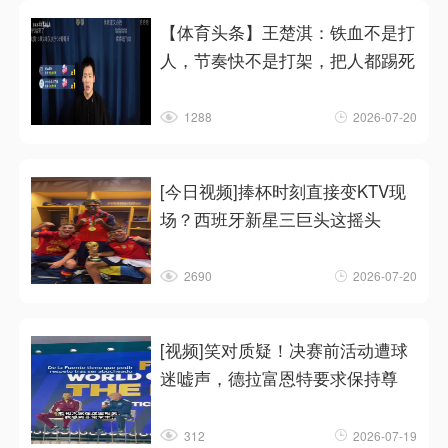
【体育头条】王楚淇：铁血不是打
人，节奏快不是打架，把人都踢死
1288
2026-07-20
[今日视频]捧杯时刻直接变KTV现
场？西班牙新星三巨头这摇头
2690
2026-07-20
[视频]笑对质疑！决赛前活动遭球
迷嘘声，德拉富恩特要求保持尊
312
2026-07-19