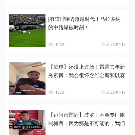
[有道理嘛?]超越时代！马拉多纳
的中路爆破时刻！
1460
2026-07-19
【篮球】还没上过场！雷霆去年新
秀索博：我会很怀念维金斯和以赛
1902
2026-07-18
【迈阿密国际】波罗：不会专门限
制梅西，因为那是不可能的，我们