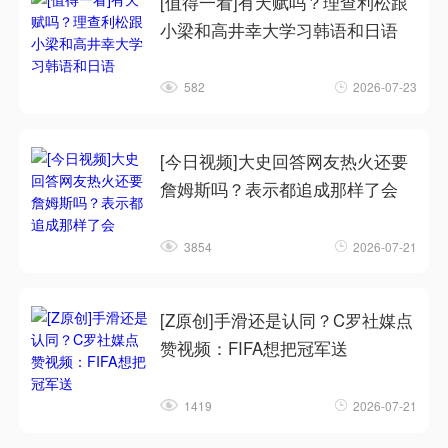
[值得一看]有天赋吗？理查利松跟
小梁和高井幸大学习韩语和日语
582
2026-07-23
[今日视频]大史回答网友热火还要
詹姆斯吗？表示都追成那样了会
3854
2026-07-21
[Z原创]手滑还是认同？C罗社媒点
赞视频：FIFA想把冠军送
1419
2026-07-21