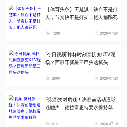
【体育头条】王楚淇：铁血不是打
人，节奏快不是打架，把人都踢死
1288
2026-07-20
[今日视频]捧杯时刻直接变KTV现
场？西班牙新星三巨头这摇头
2690
2026-07-20
[视频]笑对质疑！决赛前活动遭球
迷嘘声，德拉富恩特要求保持尊
312
2026-07-19