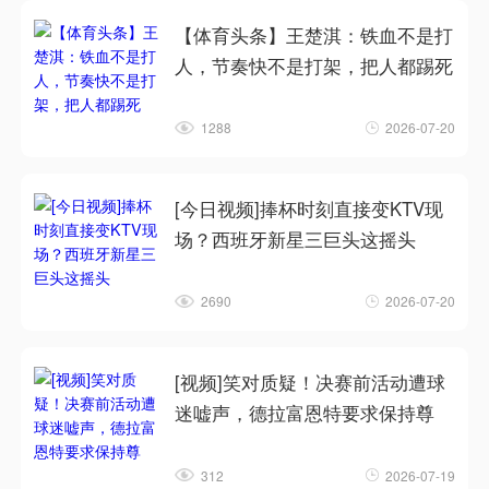
【体育头条】王楚淇：铁血不是打
人，节奏快不是打架，把人都踢死
1288
2026-07-20
[今日视频]捧杯时刻直接变KTV现
场？西班牙新星三巨头这摇头
2690
2026-07-20
[视频]笑对质疑！决赛前活动遭球
迷嘘声，德拉富恩特要求保持尊
312
2026-07-19