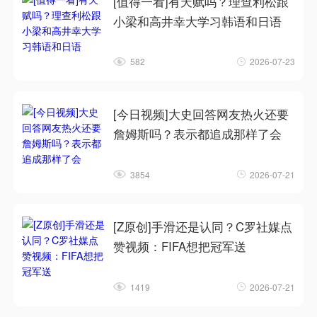
[值得一看]有天赋吗？理查利松跟
小梁和高井幸大学习韩语和日语
582
2026-07-23
[今日视频]大史回答网友热火还要
詹姆斯吗？表示都追成那样了会
3854
2026-07-21
[Z原创]手滑还是认同？C罗社媒点
赞视频：FIFA想把冠军送
1419
2026-07-21