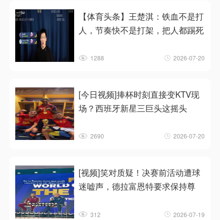
【体育头条】王楚淇：铁血不是打
人，节奏快不是打架，把人都踢死
1288
2026-07-20
[今日视频]捧杯时刻直接变KTV现
场？西班牙新星三巨头这摇头
2690
2026-07-20
[视频]笑对质疑！决赛前活动遭球
迷嘘声，德拉富恩特要求保持尊
312
2026-07-19