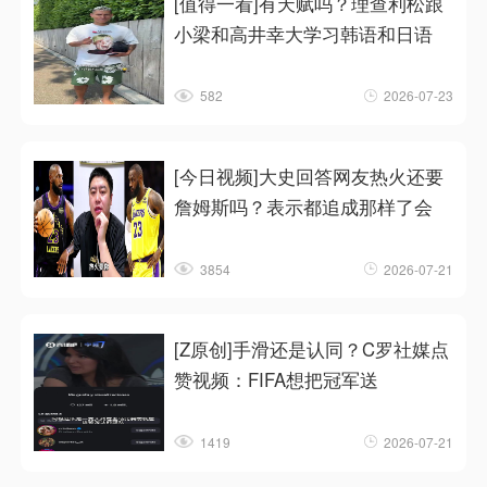
[值得一看]有天赋吗？理查利松跟
小梁和高井幸大学习韩语和日语
582
2026-07-23
[今日视频]大史回答网友热火还要
詹姆斯吗？表示都追成那样了会
3854
2026-07-21
[Z原创]手滑还是认同？C罗社媒点
赞视频：FIFA想把冠军送
1419
2026-07-21