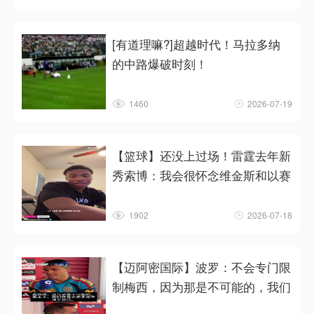
[有道理嘛?]超越时代！马拉多纳
的中路爆破时刻！
1460
2026-07-19
【篮球】还没上过场！雷霆去年新
秀索博：我会很怀念维金斯和以赛
1902
2026-07-18
【迈阿密国际】波罗：不会专门限
制梅西，因为那是不可能的，我们