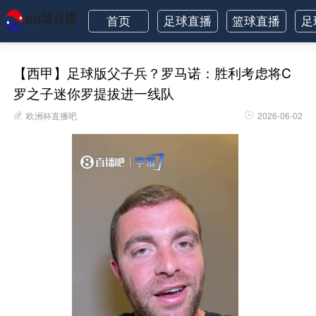
首页
足球直播
篮球直播
足
【西甲】足球版父子兵？罗马诺：胜利考虑将C
罗之子迷你罗提拔进一线队
欧洲杯直播吧
2026-06-02