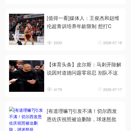
[值得一看]媒体人：王俊杰和赵维
伦超青训培养年龄限制 想打C
2333
2026-07-19
【体育头条】皮尔斯：马刺开除解
说因对道德问题零容忍 别队不这
4179
2026-07-17
[有道理嘛?]引发不满！切尔西发
恩佐庆祝照被迫删除，球迷怒批