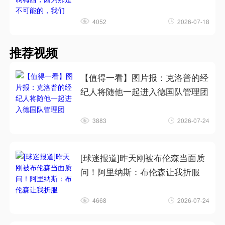
4052
2026-07-18
推荐视频
【值得一看】图片报：克洛普的经
纪人将随他一起进入德国队管理团
3883
2026-07-24
[球迷报道]昨天刚被布伦森当面质
问！阿里纳斯：布伦森让我折服
4668
2026-07-24