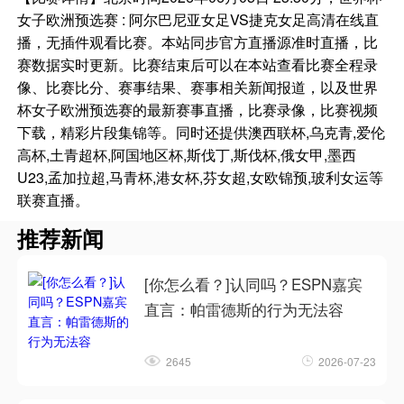
女子欧洲预选赛 : 阿尔巴尼亚女足VS捷克女足高清在线直
播，无插件观看比赛。本站同步官方直播源准时直播，比
赛数据实时更新。比赛结束后可以在本站查看比赛全程录
像、比赛比分、赛事结果、赛事相关新闻报道，以及世界
杯女子欧洲预选赛的最新赛事直播，比赛录像，比赛视频
下载，精彩片段集锦等。同时还提供澳西联杯,乌克青,爱伦
高杯,土青超杯,阿国地区杯,斯伐丁,斯伐杯,俄女甲,墨西
U23,孟加拉超,马青杯,港女杯,芬女超,女欧锦预,玻利女运等
联赛直播。
推荐新闻
[你怎么看？]认同吗？ESPN嘉宾
直言：帕雷德斯的行为无法容
2645
2026-07-23