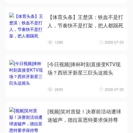
【体育头条】王楚淇：铁血不是打
人，节奏快不是打架，把人都踢死
1288
2026-07-20
[今日视频]捧杯时刻直接变KTV现
场？西班牙新星三巨头这摇头
2690
2026-07-20
[视频]笑对质疑！决赛前活动遭球
迷嘘声，德拉富恩特要求保持尊