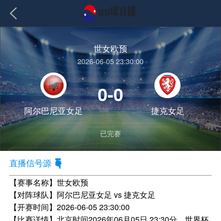
世女欧预
2026-06-05 23:30:00
0-0
阿尔巴尼亚女足
捷克女足
已完赛
直播信号源
【赛事名称】
世女欧预
【对阵球队】
阿尔巴尼亚女足 vs 捷克女足
【开赛时间】
2026-06-05 23:30:00
【比赛详情】
北京时间2026年06月05日 23:30分，世界杯