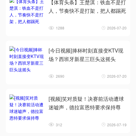
【体育头条】王楚淇：铁血不是打
人，节奏快不是打架，把人都踢死
1288
2026-07-20
[今日视频]捧杯时刻直接变KTV现
场？西班牙新星三巨头这摇头
2690
2026-07-20
[视频]笑对质疑！决赛前活动遭球
迷嘘声，德拉富恩特要求保持尊
312
2026-07-19