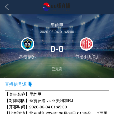
里约甲
2026-06-04 01:45:00
0-0
圣贡萨洛
亚美利加RJ
已完赛
直播信号源
【赛事名称】
里约甲
【对阵球队】
圣贡萨洛 vs 亚美利加RJ
【开赛时间】
2026-06-04 01:45:00
【比赛详情】
北京时间2026年06月04日 01:45分，巴西里