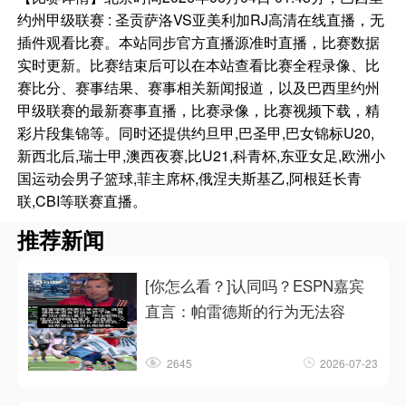
约州甲级联赛 : 圣贡萨洛VS亚美利加RJ高清在线直播，无
插件观看比赛。本站同步官方直播源准时直播，比赛数据
实时更新。比赛结束后可以在本站查看比赛全程录像、比
赛比分、赛事结果、赛事相关新闻报道，以及巴西里约州
甲级联赛的最新赛事直播，比赛录像，比赛视频下载，精
彩片段集锦等。同时还提供约旦甲,巴圣甲,巴女锦标U20,
新西北后,瑞士甲,澳西夜赛,比U21,科青杯,东亚女足,欧洲小
国运动会男子篮球,菲主席杯,俄涅夫斯基乙,阿根廷长青
联,CBI等联赛直播。
推荐新闻
[你怎么看？]认同吗？ESPN嘉宾
直言：帕雷德斯的行为无法容
2645
2026-07-23