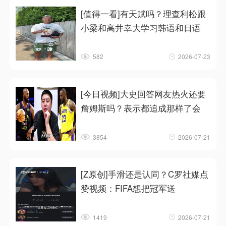
[值得一看]有天赋吗？理查利松跟
小梁和高井幸大学习韩语和日语
582
2026-07-23
[今日视频]大史回答网友热火还要
詹姆斯吗？表示都追成那样了会
3854
2026-07-21
[Z原创]手滑还是认同？C罗社媒点
赞视频：FIFA想把冠军送
1419
2026-07-21