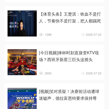
【体育头条】王楚淇：铁血不是打
人，节奏快不是打架，把人都踢死
1288
2026-07-20
[今日视频]捧杯时刻直接变KTV现
场？西班牙新星三巨头这摇头
2690
2026-07-20
[视频]笑对质疑！决赛前活动遭球
迷嘘声，德拉富恩特要求保持尊