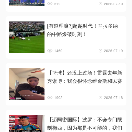
312
2026-07-19
[有道理嘛?]超越时代！马拉多纳
的中路爆破时刻！
1460
2026-07-19
【篮球】还没上过场！雷霆去年新
秀索博：我会很怀念维金斯和以赛
1902
2026-07-18
【迈阿密国际】波罗：不会专门限
制梅西，因为那是不可能的，我们