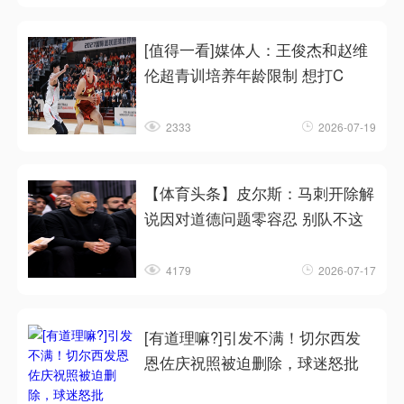
[值得一看]媒体人：王俊杰和赵维
伦超青训培养年龄限制 想打C
2333
2026-07-19
【体育头条】皮尔斯：马刺开除解
说因对道德问题零容忍 别队不这
4179
2026-07-17
[有道理嘛?]引发不满！切尔西发
恩佐庆祝照被迫删除，球迷怒批