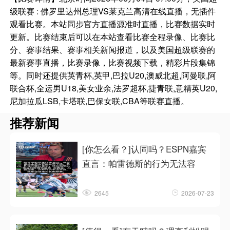
级联赛 : 佛罗里达州总理VS莱克兰高清在线直播，无插件
观看比赛。本站同步官方直播源准时直播，比赛数据实时
更新。比赛结束后可以在本站查看比赛全程录像、比赛比
分、赛事结果、赛事相关新闻报道，以及美国超级联赛的
最新赛事直播，比赛录像，比赛视频下载，精彩片段集锦
等。同时还提供英青杯,英甲,巴拉U20,澳威北超,阿曼联,阿
联合杯,全运男U18,美女业余,法罗超杯,捷青联,意精英U20,
尼加拉瓜LSB,卡塔联,巴保女联,CBA等联赛直播。
推荐新闻
[你怎么看？]认同吗？ESPN嘉宾
直言：帕雷德斯的行为无法容
2645
2026-07-23