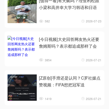
[值得一看]有天赋吗？理查利松跟
小梁和高井幸大学习韩语和日语
582
2026-07-23
[今日视频]大史回答网友热火还要
詹姆斯吗？表示都追成那样了会
3854
2026-07-21
[Z原创]手滑还是认同？C罗社媒点
赞视频：FIFA想把冠军送
1419
2026-07-21