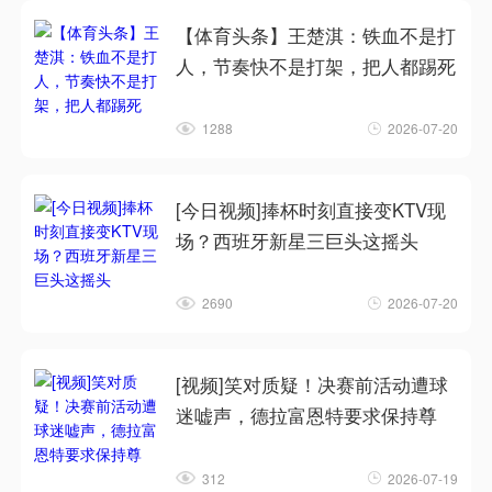
【体育头条】王楚淇：铁血不是打
人，节奏快不是打架，把人都踢死
1288
2026-07-20
[今日视频]捧杯时刻直接变KTV现
场？西班牙新星三巨头这摇头
2690
2026-07-20
[视频]笑对质疑！决赛前活动遭球
迷嘘声，德拉富恩特要求保持尊
312
2026-07-19