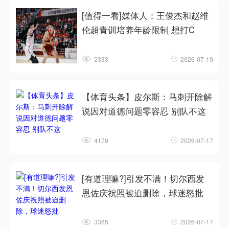
[值得一看]媒体人：王俊杰和赵维
伦超青训培养年龄限制 想打C
2333
2026-07-19
【体育头条】皮尔斯：马刺开除解
说因对道德问题零容忍 别队不这
4179
2026-07-17
[有道理嘛?]引发不满！切尔西发
恩佐庆祝照被迫删除，球迷怒批
3365
2026-07-17