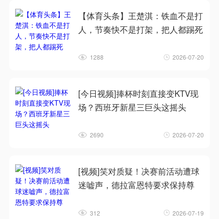
【体育头条】王楚淇：铁血不是打
人，节奏快不是打架，把人都踢死
1288
2026-07-20
[今日视频]捧杯时刻直接变KTV现
场？西班牙新星三巨头这摇头
2690
2026-07-20
[视频]笑对质疑！决赛前活动遭球
迷嘘声，德拉富恩特要求保持尊
312
2026-07-19