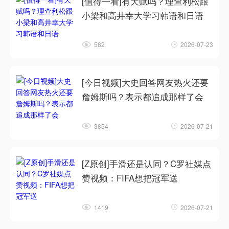
[值得一看]有天赋吗？理查利松跟
小梁和高井幸大学习韩语和日语
582
2026-07-23
[今日视频]大史回答网友热火还要
詹姆斯吗？表示都追成那样了会
3854
2026-07-21
[Z原创]手滑还是认同？C罗社媒点
赞视频：FIFA想把冠军送
1419
2026-07-21