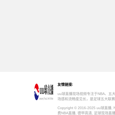
友情链接:
uu球直播现场视频专注于NBA、
场感和流畅度见长，是足球五大联赛
Copyright © 2016-2025 u
费NBA直播, 德甲高清, 足球现场直播