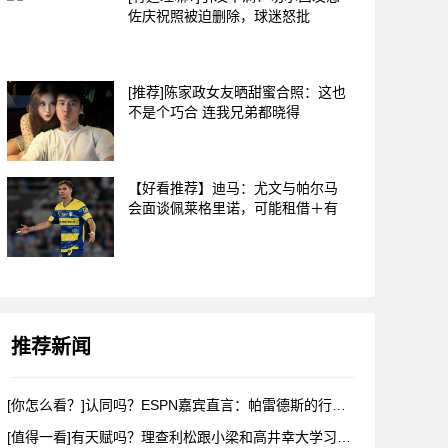
佐庆祝照被迫删除，球迷怒批
[推荐]陈家政女友晒甜蜜合照：这也
不是个巧合 连我兄弟都晓得
【好看推荐】迪马：尤文与帕尔马
会面谈佩莱格里诺，可能租借＋有
推荐新闻
[你怎么看？]认同吗？ESPN嘉宾直言：帕雷德斯的行为无法容
[值得一看]有天赋吗？理查利松跟小梁和高井幸大学习韩语和日语