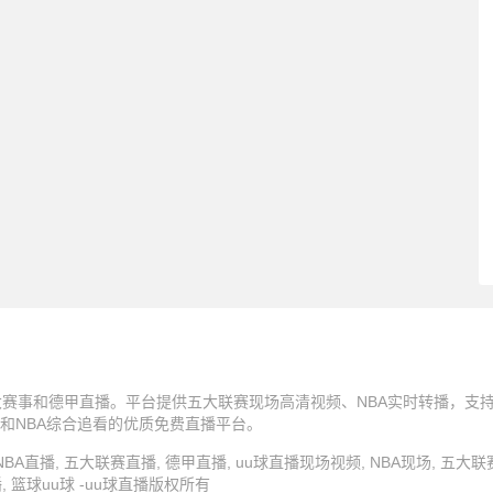
五大赛事和德甲直播。平台提供五大联赛现场高清视频、NBA实时转播，支
和NBA综合追看的优质免费直播平台。
u球直播, NBA直播, 五大联赛直播, 德甲直播, uu球直播现场视频, NBA现场, 五大
, 篮球uu球 -uu球直播版权所有