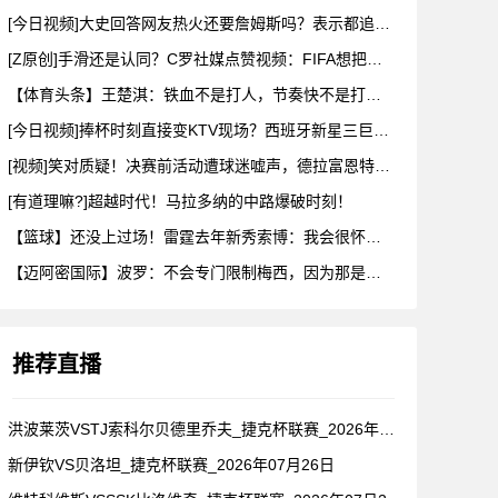
[今日视频]大史回答网友热火还要詹姆斯吗？表示都追成那样了会
[Z原创]手滑还是认同？C罗社媒点赞视频：FIFA想把冠军送
【体育头条】王楚淇：铁血不是打人，节奏快不是打架，把人都踢死
[今日视频]捧杯时刻直接变KTV现场？西班牙新星三巨头这摇头
[视频]笑对质疑！决赛前活动遭球迷嘘声，德拉富恩特要求保持尊
[有道理嘛?]超越时代！马拉多纳的中路爆破时刻！
【篮球】还没上过场！雷霆去年新秀索博：我会很怀念维金斯和以赛
【迈阿密国际】波罗：不会专门限制梅西，因为那是不可能的，我们
推荐直播
洪波莱茨VSTJ索科尔贝德里乔夫_捷克杯联赛_2026年07
新伊钦VS贝洛坦_捷克杯联赛_2026年07月26日