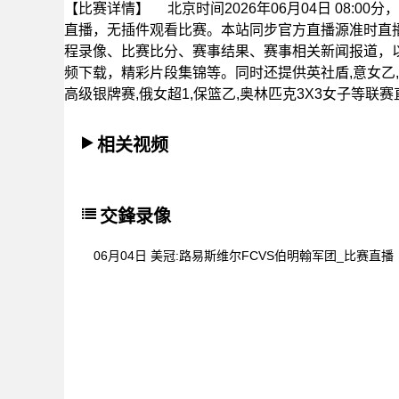
【比赛详情】
北京时间2026年06月04日 08:0
直播，无插件观看比赛。本站同步官方直播源准时直
程录像、比赛比分、赛事结果、赛事相关新闻报道，
频下载，精彩片段集锦等。同时还提供英社盾,意女乙,奥业
高级银牌赛,俄女超1,保篮乙,奥林匹克3X3女子等联
相关视频
交鋒录像
06月04日 美冠:路易斯维尔FCVS伯明翰军团_比赛直播