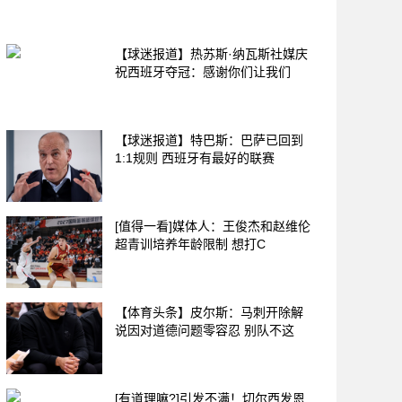
【球迷报道】热苏斯·纳瓦斯社媒庆
祝西班牙夺冠：感谢你们让我们
【球迷报道】特巴斯：巴萨已回到
1:1规则 西班牙有最好的联赛
[值得一看]媒体人：王俊杰和赵维伦
超青训培养年龄限制 想打C
【体育头条】皮尔斯：马刺开除解
说因对道德问题零容忍 别队不这
[有道理嘛?]引发不满！切尔西发恩