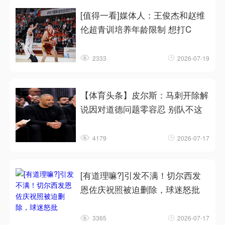
[值得一看]媒体人：王俊杰和赵维
伦超青训培养年龄限制 想打C
2333
2026-07-19
【体育头条】皮尔斯：马刺开除解
说因对道德问题零容忍 别队不这
4179
2026-07-17
[有道理嘛?]引发不满！切尔西发
恩佐庆祝照被迫删除，球迷怒批
3365
2026-07-17