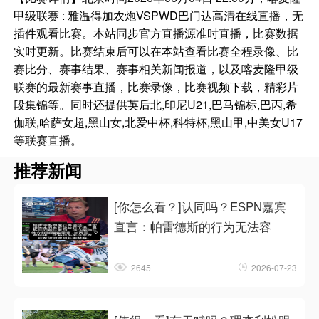
甲级联赛 : 雅温得加农炮VSPWD巴门达高清在线直播，无
插件观看比赛。本站同步官方直播源准时直播，比赛数据
实时更新。比赛结束后可以在本站查看比赛全程录像、比
赛比分、赛事结果、赛事相关新闻报道，以及喀麦隆甲级
联赛的最新赛事直播，比赛录像，比赛视频下载，精彩片
段集锦等。同时还提供英后北,印尼U21,巴马锦标,巴丙,希
伽联,哈萨女超,黑山女,北爱中杯,科特杯,黑山甲,中美女U17
等联赛直播。
推荐新闻
[你怎么看？]认同吗？ESPN嘉宾
直言：帕雷德斯的行为无法容
2645
2026-07-23