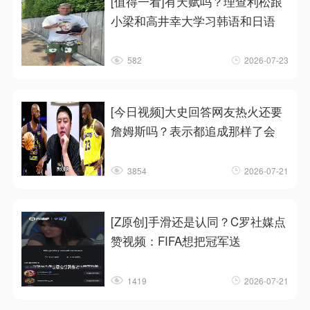
[值得一看]有天赋吗？理查利松跟
小梁和高井幸大学习韩语和日语
582
2026-07-23
[今日视频]大史回答网友热火还要
詹姆斯吗？表示都追成那样了会
3854
2026-07-21
[Z原创]手滑还是认同？C罗社媒点
赞视频：FIFA想把冠军送
1419
2026-07-21