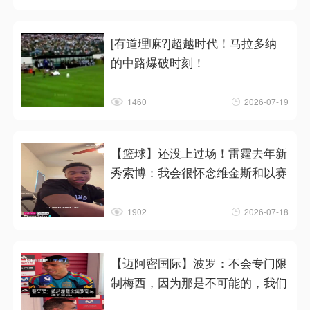
[有道理嘛?]超越时代！马拉多纳
的中路爆破时刻！
1460
2026-07-19
【篮球】还没上过场！雷霆去年新
秀索博：我会很怀念维金斯和以赛
1902
2026-07-18
【迈阿密国际】波罗：不会专门限
制梅西，因为那是不可能的，我们