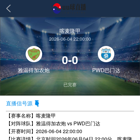
喀麦隆甲
2026-06-04 22:00:00
0-0
雅温得加农炮
PWD巴门达
已完赛
直播信号源
【赛事名称】
喀麦隆甲
【对阵球队】
雅温得加农炮 vs PWD巴门达
【开赛时间】
2026-06-04 22:00:00
【比赛详情】
北京时间2026年06月04日 22:00分，喀麦隆