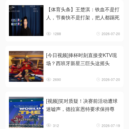
【体育头条】王楚淇：铁血不是打
人，节奏快不是打架，把人都踢死
1288
2026-07-20
[今日视频]捧杯时刻直接变KTV现
场？西班牙新星三巨头这摇头
2690
2026-07-20
[视频]笑对质疑！决赛前活动遭球
迷嘘声，德拉富恩特要求保持尊
312
2026-07-19