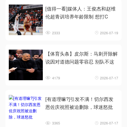
[值得一看]媒体人：王俊杰和赵维
伦超青训培养年龄限制 想打C
2333
2026-07-19
【体育头条】皮尔斯：马刺开除解
说因对道德问题零容忍 别队不这
4179
2026-07-17
[有道理嘛?]引发不满！切尔西发
恩佐庆祝照被迫删除，球迷怒批
3365
2026-07-17