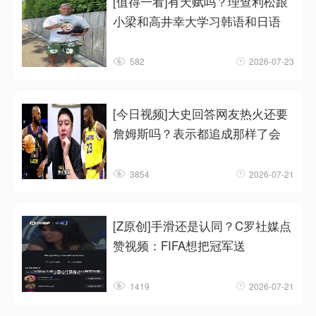
[值得一看]有天赋吗？理查利松跟
小梁和高井幸大学习韩语和日语
582
2026-07-23
[今日视频]大史回答网友热火还要
詹姆斯吗？表示都追成那样了会
3854
2026-07-21
[Z原创]手滑还是认同？C罗社媒点
赞视频：FIFA想把冠军送
1419
2026-07-21