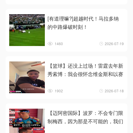
[有道理嘛?]超越时代！马拉多纳
的中路爆破时刻！
1460
2026-07-19
【篮球】还没上过场！雷霆去年新
秀索博：我会很怀念维金斯和以赛
1902
2026-07-18
【迈阿密国际】波罗：不会专门限
制梅西，因为那是不可能的，我们