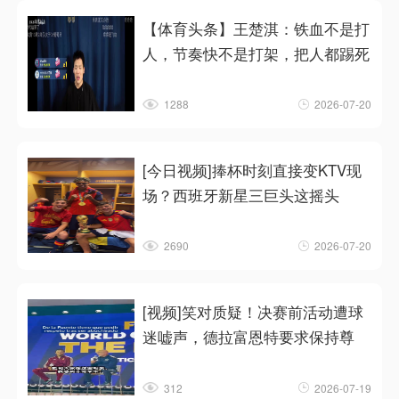
【体育头条】王楚淇：铁血不是打
人，节奏快不是打架，把人都踢死
1288
2026-07-20
[今日视频]捧杯时刻直接变KTV现
场？西班牙新星三巨头这摇头
2690
2026-07-20
[视频]笑对质疑！决赛前活动遭球
迷嘘声，德拉富恩特要求保持尊
312
2026-07-19