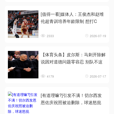
[值得一看]媒体人：王俊杰和赵维
伦超青训培养年龄限制 想打C
2333
2026-07-19
【体育头条】皮尔斯：马刺开除解
说因对道德问题零容忍 别队不这
4179
2026-07-17
[有道理嘛?]引发不满！切尔西发
恩佐庆祝照被迫删除，球迷怒批