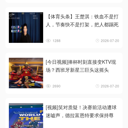
【体育头条】王楚淇：铁血不是打
人，节奏快不是打架，把人都踢死
1288
2026-07-20
[今日视频]捧杯时刻直接变KTV现
场？西班牙新星三巨头这摇头
2690
2026-07-20
[视频]笑对质疑！决赛前活动遭球
迷嘘声，德拉富恩特要求保持尊