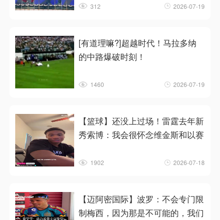
312
2026-07-19
[有道理嘛?]超越时代！马拉多纳
的中路爆破时刻！
1460
2026-07-19
【篮球】还没上过场！雷霆去年新
秀索博：我会很怀念维金斯和以赛
1902
2026-07-18
【迈阿密国际】波罗：不会专门限
制梅西，因为那是不可能的，我们