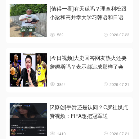
[值得一看]有天赋吗？理查利松跟
小梁和高井幸大学习韩语和日语
582
2026-07-23
[今日视频]大史回答网友热火还要
詹姆斯吗？表示都追成那样了会
3854
2026-07-21
[Z原创]手滑还是认同？C罗社媒点
赞视频：FIFA想把冠军送
1419
2026-07-21