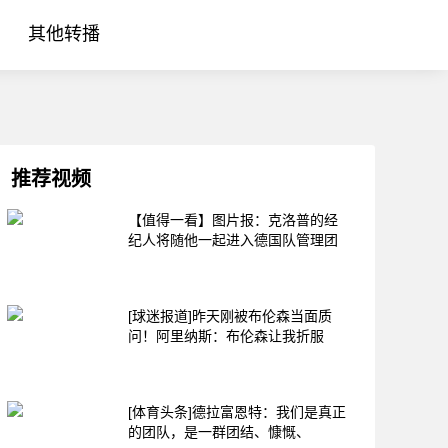
其他转播
推荐视频
【值得一看】图片报：克洛普的经
纪人将随他一起进入德国队管理团
[球迷报道]昨天刚被布伦森当面质
问！阿里纳斯：布伦森让我折服
[体育头条]德拉富恩特：我们是真正
的团队，是一群团结、慷慨、