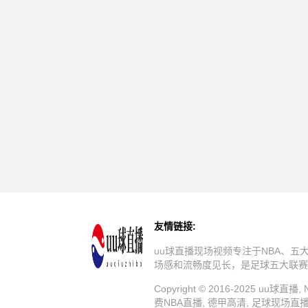
友情链接:
uu球直播现场视频专注于NBA、
场感和流畅度见长，是足球五大联赛
Copyright © 2016-2025 u
费NBA直播, 德甲高清, 足球现场直播