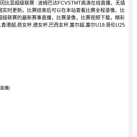
0分，冈比亚超级联赛 : 波姆巴达FCVSTMT高清在线直播，无插
据实时更新。比赛结束后可以在本站查看比赛全程录像、比
超级联赛的最新赛事直播，比赛录像，比赛视频下载，精彩
港超,荷女杯,德女杯,巴西女杯,塞尔超,塞尔U19,哥伦U25
直播]