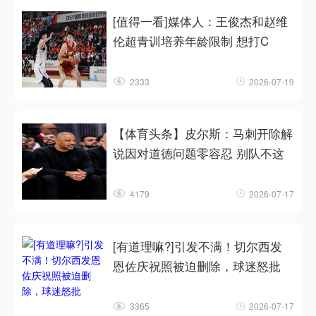
[值得一看]媒体人：王俊杰和赵维
伦超青训培养年龄限制 想打C
2333
2026-07-19
【体育头条】皮尔斯：马刺开除解
说因对道德问题零容忍 别队不这
4179
2026-07-17
[有道理嘛?]引发不满！切尔西发
恩佐庆祝照被迫删除，球迷怒批
3365
2026-07-17