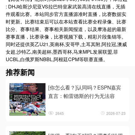
: DHJ哈斯沙尼亚VS拉巴特皇家武装高清在线直播，无插
件观看比赛。本站同步官方直播源准时直播，比赛数据实
时更新。比赛结束后可以在本站查看比赛全程录像、比赛
比分、赛事结果、赛事相关新闻报道，以及摩洛超的最新
赛事直播，比赛录像，比赛视频下载，精彩片段集锦等。
同时还提供英乙U21,英南杯,安哥甲,土耳其附,阿拉冠,澳威
女超,沙特乙,南美超杯,墨西哥杯,马来MPL发展联盟,菲
UCBL,白俄罗斯NBBL,阿根廷CPM等联赛直播。
推荐新闻
[你怎么看？]认同吗？ESPN嘉宾
直言：帕雷德斯的行为无法容
2645
2026-07-23