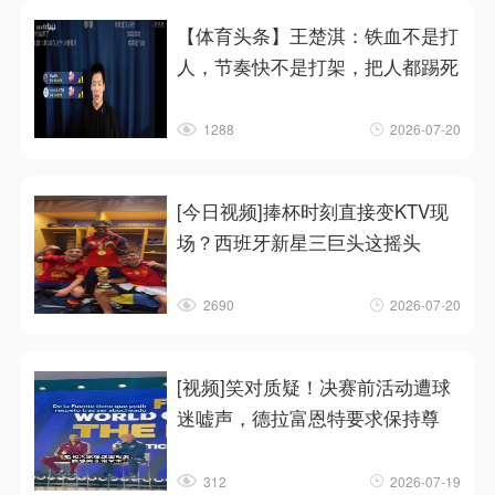
【体育头条】王楚淇：铁血不是打
人，节奏快不是打架，把人都踢死
1288
2026-07-20
[今日视频]捧杯时刻直接变KTV现
场？西班牙新星三巨头这摇头
2690
2026-07-20
[视频]笑对质疑！决赛前活动遭球
迷嘘声，德拉富恩特要求保持尊
312
2026-07-19