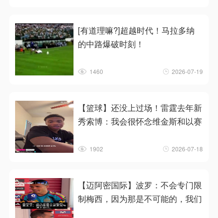
[有道理嘛?]超越时代！马拉多纳
的中路爆破时刻！
1460
2026-07-19
【篮球】还没上过场！雷霆去年新
秀索博：我会很怀念维金斯和以赛
1902
2026-07-18
【迈阿密国际】波罗：不会专门限
制梅西，因为那是不可能的，我们