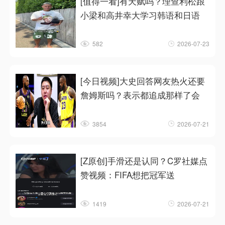
[值得一看]有天赋吗？理查利松跟
小梁和高井幸大学习韩语和日语
582
2026-07-23
[今日视频]大史回答网友热火还要
詹姆斯吗？表示都追成那样了会
3854
2026-07-21
[Z原创]手滑还是认同？C罗社媒点
赞视频：FIFA想把冠军送
1419
2026-07-21