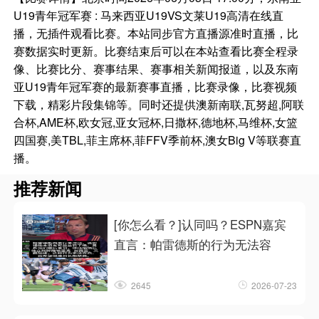
U19青年冠军赛 : 马来西亚U19VS文莱U19高清在线直
播，无插件观看比赛。本站同步官方直播源准时直播，比
赛数据实时更新。比赛结束后可以在本站查看比赛全程录
像、比赛比分、赛事结果、赛事相关新闻报道，以及东南
亚U19青年冠军赛的最新赛事直播，比赛录像，比赛视频
下载，精彩片段集锦等。同时还提供澳新南联,瓦努超,阿联
合杯,AME杯,欧女冠,亚女冠杯,日撒杯,德地杯,马维杯,女篮
四国赛,美TBL,菲主席杯,菲FFV季前杯,澳女Big V等联赛直
播。
推荐新闻
[你怎么看？]认同吗？ESPN嘉宾
直言：帕雷德斯的行为无法容
2645
2026-07-23