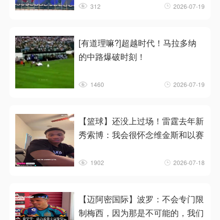
312
2026-07-19
[有道理嘛?]超越时代！马拉多纳
的中路爆破时刻！
1460
2026-07-19
【篮球】还没上过场！雷霆去年新
秀索博：我会很怀念维金斯和以赛
1902
2026-07-18
【迈阿密国际】波罗：不会专门限
制梅西，因为那是不可能的，我们