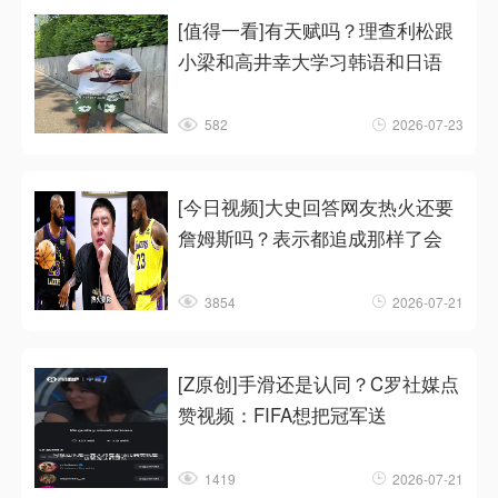
[值得一看]有天赋吗？理查利松跟
小梁和高井幸大学习韩语和日语
582
2026-07-23
[今日视频]大史回答网友热火还要
詹姆斯吗？表示都追成那样了会
3854
2026-07-21
[Z原创]手滑还是认同？C罗社媒点
赞视频：FIFA想把冠军送
1419
2026-07-21