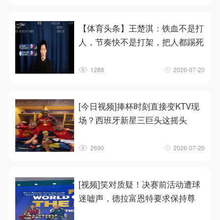
【体育头条】王楚淇：铁血不是打
人，节奏快不是打架，把人都踢死
1288
2026-07-20
[今日视频]捧杯时刻直接变KTV现
场？西班牙新星三巨头这摇头
2690
2026-07-20
[视频]笑对质疑！决赛前活动遭球
迷嘘声，德拉富恩特要求保持尊