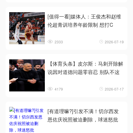
[值得一看]媒体人：王俊杰和赵维
伦超青训培养年龄限制 想打C
2333
2026-07-19
【体育头条】皮尔斯：马刺开除解
说因对道德问题零容忍 别队不这
4179
2026-07-17
[有道理嘛?]引发不满！切尔西发
恩佐庆祝照被迫删除，球迷怒批