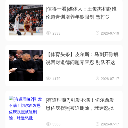
[值得一看]媒体人：王俊杰和赵维
伦超青训培养年龄限制 想打C
2333
2026-07-19
【体育头条】皮尔斯：马刺开除解
说因对道德问题零容忍 别队不这
4179
2026-07-17
[有道理嘛?]引发不满！切尔西发
恩佐庆祝照被迫删除，球迷怒批
3365
2026-07-17