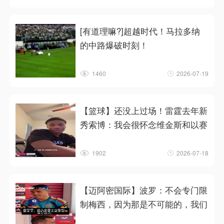
[有道理嘛?]超越时代！马拉多纳
的中路爆破时刻！
1460
2026-07-19
【篮球】还没上过场！雷霆去年新
秀索博：我会很怀念维金斯和以赛
1902
2026-07-18
【迈阿密国际】波罗：不会专门限
制梅西，因为那是不可能的，我们