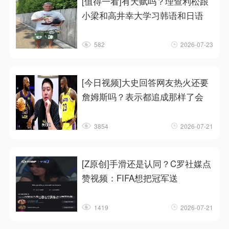
[值得一看]有天赋吗？理查利松跟
小梁和高井幸大学习韩语和日语
582
2026-07-23
[今日视频]大史回答网友热火还要
詹姆斯吗？表示都追成那样了会
3854
2026-07-21
[Z原创]手滑还是认同？C罗社媒点
赞视频：FIFA想把冠军送
1419
2026-07-21