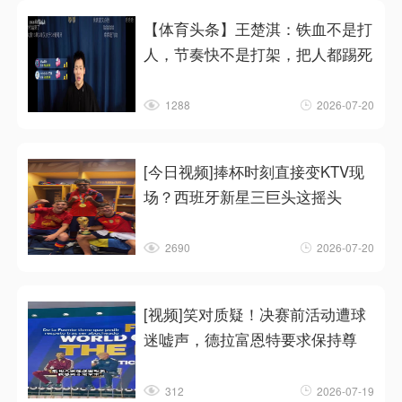
【体育头条】王楚淇：铁血不是打
人，节奏快不是打架，把人都踢死
1288
2026-07-20
[今日视频]捧杯时刻直接变KTV现
场？西班牙新星三巨头这摇头
2690
2026-07-20
[视频]笑对质疑！决赛前活动遭球
迷嘘声，德拉富恩特要求保持尊
312
2026-07-19