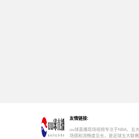
友情链接:
uu球直播现场视频专注于NBA、
场感和流畅度见长，是足球五大联赛