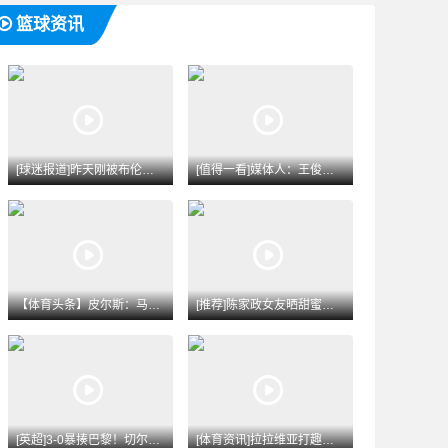
篮球资讯
[球迷报道]昨天刚被布伦森当面质问！阿里纳斯：布伦森让我折服
[值得一看]媒体人：王俊杰和赵维伦超青训培养年龄限制 想打C
【体育头条】皮尔斯：马刺开除解说因对道德问题零容忍 别队不这
[推荐]陈家政女友晒甜蜜合照：这也不是个巧合 连我兄弟都晓得
[英超]3-0暴揍巴黎！切尔西官方发文，纪念世俱杯夺冠一周年
[体育资讯]拉拉维亚打趣：里夫斯签了大合同 请兄弟们吃几顿大