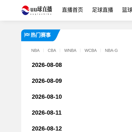
直播首页
足球直播
篮
热门赛事
NBA
CBA
WNBA
WCBA
NBA-G
2026-08-08
2026-08-09
2026-08-10
2026-08-11
【阿根廷】记者谈恩博洛红牌：拙劣的假摔，如果瑞士出局他要负主
2026-08-12