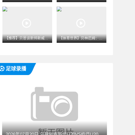
【推荐】贝恩谈新帅斯威尼：他的责任感十足 有清晰的计划和明确
【体育世界】贝林厄姆：再来一杯！然后发短信给你老板，说你明天
足球录播
2026年07月20日 乌兹别克斯坦U20VS约旦U20 国