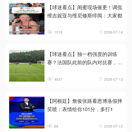
【球迷看点】闺蜜现场催更！调侃
维吉妮亚与维尼修斯绯闻：大家都
1018
2026-07-14
【球迷看点】独一档强度的训练
赛？法国队此前的队内对抗赛，恐
怖
4647
2026-07-13
【阿根廷】詹俊张路看恩博洛假摔
笑喷：表情给你101分，多打1
86
2026-07-12