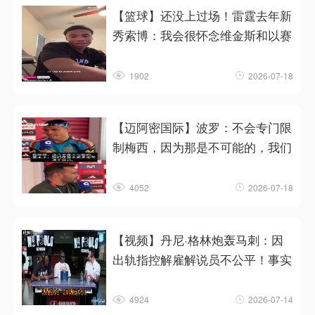
【篮球】还没上过场！雷霆去年新
秀索博：我会很怀念维金斯和以赛
1902
2026-07-18
【迈阿密国际】波罗：不会专门限
制梅西，因为那是不可能的，我们
4052
2026-07-18
【视频】丹尼·格林炮轰马刺：因
出轨指控解雇解说员不公平！事实
4924
2026-07-14