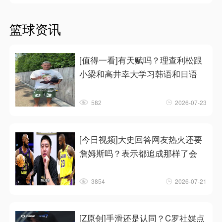
篮球资讯
[值得一看]有天赋吗？理查利松跟
小梁和高井幸大学习韩语和日语
582
2026-07-23
[今日视频]大史回答网友热火还要
詹姆斯吗？表示都追成那样了会
3854
2026-07-21
[Z原创]手滑还是认同？C罗社媒点