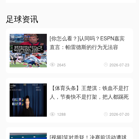
足球资讯
[你怎么看？]认同吗？ESPN嘉宾
直言：帕雷德斯的行为无法容
2645
2026-07-23
【体育头条】王楚淇：铁血不是打
人，节奏快不是打架，把人都踢死
1288
2026-07-20
[视频]笑对质疑！决赛前活动遭球