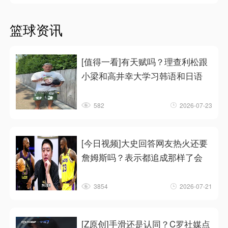
篮球资讯
[值得一看]有天赋吗？理查利松跟
小梁和高井幸大学习韩语和日语
582
2026-07-23
[今日视频]大史回答网友热火还要
詹姆斯吗？表示都追成那样了会
3854
2026-07-21
[Z原创]手滑还是认同？C罗社媒点