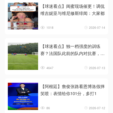
【球迷看点】闺蜜现场催更！调侃
维吉妮亚与维尼修斯绯闻：大家都
1018
2026-07-14
【球迷看点】独一档强度的训练
赛？法国队此前的队内对抗赛，恐
怖
4647
2026-07-13
【阿根廷】詹俊张路看恩博洛假摔
笑喷：表情给你101分，多打1
86
2026-07-12