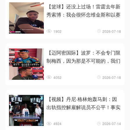
【篮球】还没上过场！雷霆去年新
秀索博：我会很怀念维金斯和以赛
1902
2026-07-18
【迈阿密国际】波罗：不会专门限
制梅西，因为那是不可能的，我们
4052
2026-07-18
【视频】丹尼·格林炮轰马刺：因
出轨指控解雇解说员不公平！事实
4924
2026-07-14