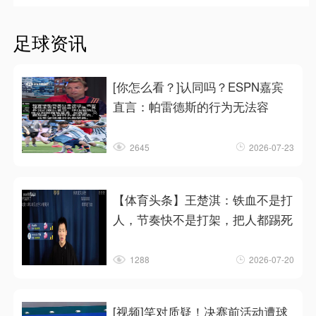
足球资讯
[你怎么看？]认同吗？ESPN嘉宾
直言：帕雷德斯的行为无法容
2645
2026-07-23
【体育头条】王楚淇：铁血不是打
人，节奏快不是打架，把人都踢死
1288
2026-07-20
[视频]笑对质疑！决赛前活动遭球