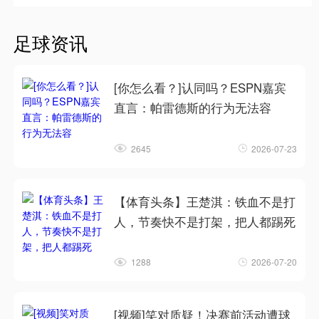
足球资讯
[你怎么看？]认同吗？ESPN嘉宾
直言：帕雷德斯的行为无法容
2645
2026-07-23
【体育头条】王楚淇：铁血不是打
人，节奏快不是打架，把人都踢死
1288
2026-07-20
[视频]笑对质疑！决赛前活动遭球