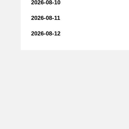
2026-08-10
2026-08-11
2026-08-12