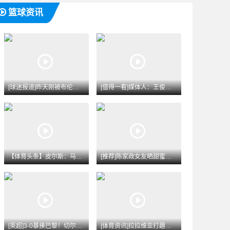
篮球资讯
[球迷报道]昨天刚被布伦森当面质问！阿里纳斯：布伦森让我折服
[值得一看]媒体人：王俊杰和赵维伦超青训培养年龄限制 想打C
【体育头条】皮尔斯：马刺开除解说因对道德问题零容忍 别队不这
[推荐]陈家政女友晒甜蜜合照：这也不是个巧合 连我兄弟都晓得
[英超]3-0暴揍巴黎！切尔西官方发文，纪念世俱杯夺冠一周年
[体育资讯]拉拉维亚打趣：里夫斯签了大合同 请兄弟们吃几顿大