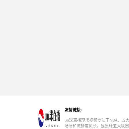
友情链接:
uu球直播现场视频专注于NBA、
场感和流畅度见长，是足球五大联赛