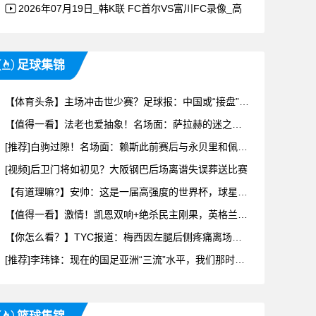
2026年07月19日_韩K联 FC首尔VS富川FC录像_高
足球集锦
【体育头条】主场冲击世少赛？足球报：中国或“接盘”U17亚洲杯？
【值得一看】法老也爱抽象！名场面：萨拉赫的迷之操作~
[推荐]白驹过隙！名场面：赖斯此前赛后与永贝里和佩蒂特的互动！
[视频]后卫门将如初见？大阪钢巴后场离谱失误葬送比赛
【有道理嘛?】安帅：这是一届高强度的世界杯，球星无法左右本届世界杯走向！
【值得一看】激情！凯恩双响+绝杀民主刚果，英格兰第二现场直接“炸锅”！
【你怎么看？】TYC报道：梅西因左腿后侧疼痛离场，换下后直接返回更衣室
[推荐]李玮锋：现在的国足亚洲“三流”水平，我们那时候可以排亚洲二流